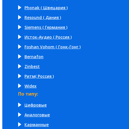
Phonak ( Швецария )
Resound ( Дания )
Siemens ( Германия )
Исток-Аудио ( Россия )
Foshan Vohom ( Гонк-Гонг )
Bernafon
Zinbest
Ритм( Россия )
Widex
По типу:
Цифровые
Аналоговые
Карманные