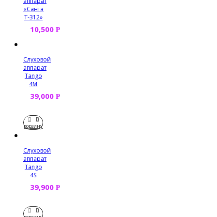
аппарат
«Санта
Т-312»
10,500
Р
Слуховой
аппарат
Tango
4M
39,000
Р
В
корзину
Слуховой
аппарат
Tango
4S
39,900
Р
В
корзину