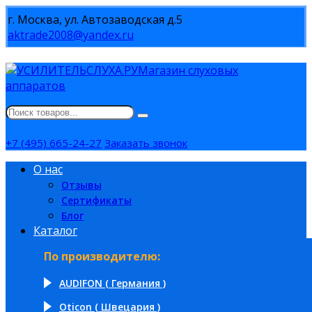
г. Москва, ул. Автозаводская д.5
aktrade2008@yandex.ru
Магазин слуховых
аппаратов
+7 (495) 665-24-27
Заказать звонок
О нас
Отзывы
Сертификаты
Блог
Каталог
По производителю:
AUDIFON ( Германия )
Oticon ( Швецария )