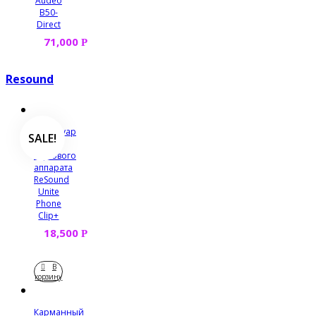
Audeo
B50-
Direct
71,000
Р
Resound
Аксессуар
SALE!
для
слухового
аппарата
ReSound
Unite
Phone
Clip+
18,500
Р
В
корзину
Карманный