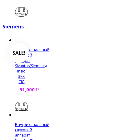
В
корзину
Siemens
Внутриканальный
SALE!
слуховой
аппарат
Sivantos(Siemens)
Insio
3PX
CIC
91,000
Р
В
корзину
Внутриканальный
слуховой
аппарат