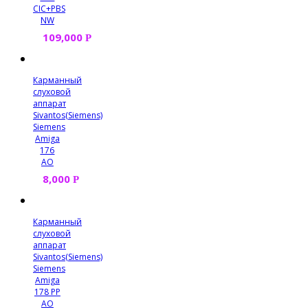
CIC+PBS
NW
109,000
Р
Карманный
слуховой
аппарат
Sivantos(Siemens)
Siemens
Amiga
176
AO
8,000
Р
Карманный
слуховой
аппарат
Sivantos(Siemens)
Siemens
Amiga
178 PP
AO