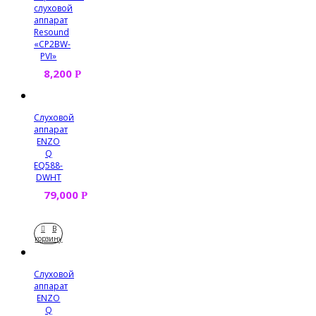
слуховой
аппарат
Resound
«CP2BW-
PVI»
8,200
Р
Слуховой
аппарат
ENZO
Q
EQ588-
DWHT
79,000
Р
В
корзину
Слуховой
аппарат
ENZO
Q