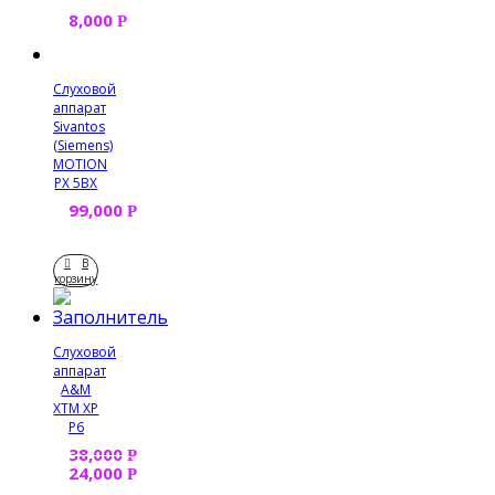
8,000
Р
Слуховой
аппарат
Sivantos
(Siemens)
MOTION
PX 5BX
99,000
Р
В
корзину
Слуховой
аппарат
A&M
XTM XP
P6
38,000
Р
24,000
Р