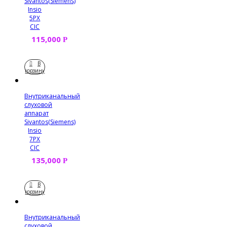
Sivantos(Siemens)
Insio
5PX
CIC
115,000
Р
В
корзину
Внутриканальный
слуховой
аппарат
Sivantos(Siemens)
Insio
7PX
CIC
135,000
Р
В
корзину
Внутриканальный
слуховой