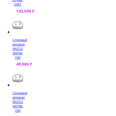
EQ998-
DWT
192,000
Р
В
корзину
Слуховой
аппарат
ENZO2
EN598-
DW
49,900
Р
В
корзину
Слуховой
аппарат
ENZO2
EN798-
DW