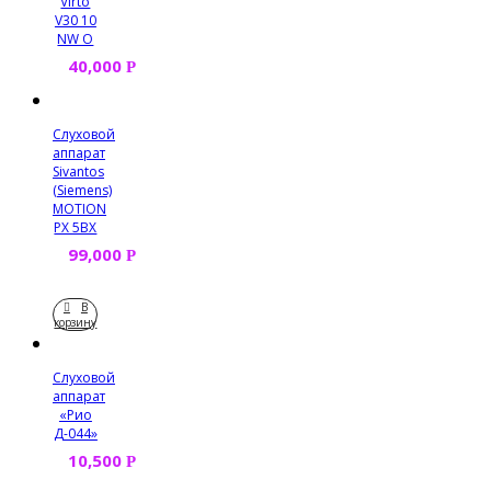
Virto
V30 10
NW O
40,000
Р
Слуховой
аппарат
Sivantos
(Siemens)
MOTION
PX 5BX
99,000
Р
В
корзину
Слуховой
аппарат
«Рио
Д-044»
10,500
Р