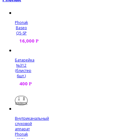
Phonak
Baseo
Q5-SP
16,000
Р
Батарейка
№312
(блистер
6шт.)
400
Р
В
корзину
Внутриканальный
слуховой
аппарат
Phonak