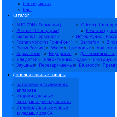
Сертификаты
Блог
Каталог
AUDIFON ( Германия )
Oticon ( Швецари
Phonak ( Швецария )
Resound ( Дани
Siemens ( Германия )
Исток-Аудио ( Росси
Foshan Vohom ( Гонк-Гонг )
Bernafon
Zinb
Ритм( Россия )
Widex
Цифровые
Аналогов
Карманные
Недорогие
Для пожилых люд
Для детей
Для активных людей
Внутриушн
Заушные
Перезаряжаемые
Bluetooth
Преми
Дополнительные товары
Батарейки для слухового
аппарата
Индивидуальные
вкладыши для наушников
Индивидуальные ушные
вкладыши для СА