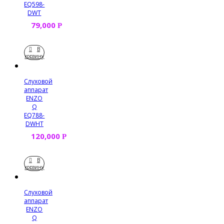
EQ598-
DWT
79,000
Р
В
корзину
Слуховой
аппарат
ENZO
Q
EQ788-
DWHT
120,000
Р
В
корзину
Слуховой
аппарат
ENZO
Q