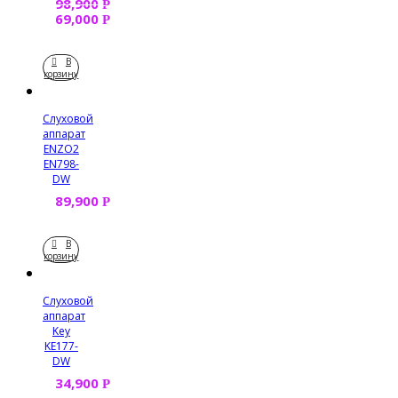
98,900
Р
69,000
Р
В
корзину
Слуховой
аппарат
ENZO2
EN798-
DW
89,900
Р
В
корзину
Слуховой
аппарат
Key
KE177-
DW
34,900
Р