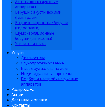
Аксессуары к слуховым
аппаратам
Беруши с акустическими
фильтрами
Водоизоляционные беруши
(гидроплаги)
Шумоизоляционные
беруши (антифоны)
Усилители слуха
Услуги
Диагностика
Слухопротезирование
Выезд аудиолога на дом
Индивидуальные протезы
Подбор и настройка слуховых
аппаратов
Распродажа
Акции
Доставка и оплата
Контакты