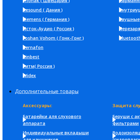
Phonak ( Швецария )
Карманн
Resound ( Дания )
Внутриу
Siemens ( Германия )
Заушные
Исток-Аудио ( Россия )
Перезар
Foshan Vohom ( Гонк-Гонг )
Bluetoot
Bernafon
Zinbest
Ритм( Россия )
Widex
Дополнительные товары
Аксессуары:
Защита слу
Батарейки для слухового
Беруши с а
аппарата
фильтрами
Индивидуальные вкладыши
Водоизоля
для наушников
(гидроплаги