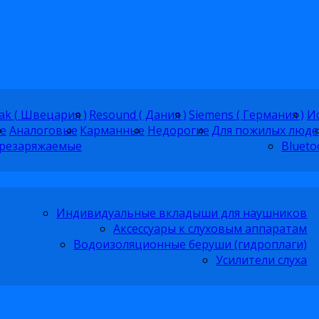
ak ( Швецария )
Resound ( Дания )
Siemens ( Германия )
Ис
е
Аналоговые
Карманные
Недорогие
Для пожилых люде
резаряжаемые
Blueto
Индивидуальные вкладыши для наушников
Аксессуары к слуховым аппаратам
Водоизоляционные беруши (гидроплаги)
Усилители слуха