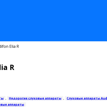
fon Elia R
ia R
ты
,
Недорогие слуховые аппараты
,
Слуховые аппараты Audi
овые аппараты