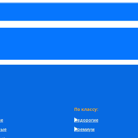
По классу:
ые
Недорогие
вые
Премиум