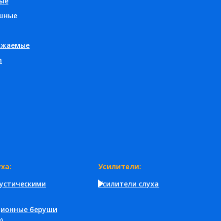
ые
шные
яжаемые
h
ха:
Усилители:
кустическими
Усилители слуха
ционные беруши
)