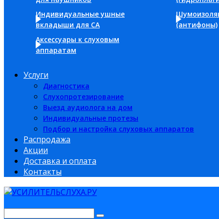
Индивидуальные ушные
Шумоизоля
вкладыши для СА
(антифоны)
Аксессуары к слуховым
аппаратам
Услуги
Диагностика
Слухопротезирование
Выезд аудиолога на дом
Индивидуальные протезы
Подбор и настройка слуховых аппаратов
Распродажа
Акции
Доставка и оплата
Контакты