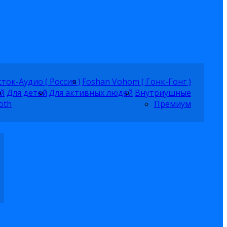
ток-Аудио ( Россия )
Foshan Vohom ( Гонк-Гонг )
й
Для детей
Для активных людей
Внутриушные
oth
Премиум