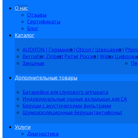
О нас
Отзывы
Сертификаты
Блог
Каталог
AUDIFON ( Германия )
Oticon ( Швецария )
Phon
Bernafon
Zinbest
Ритм( Россия )
Widex
Цифровы
Заушные
Пе
Дополнительные товары
Батарейки для слухового аппарата
Индивидуальные ушные вкладыши для СА
Беруши с акустическими фильтрами
Шумоизоляционные беруши (антифоны)
Услуги
Диагностика