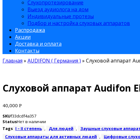
Слухопротезирование
Выезд аудиолога на дом
Индивидуальные протезы
Подбор и настройка слуховых аппаратов
Распродажа
Акции
Доставка и оплата
Контакты
Главная
»
AUDIFON ( Германия )
»
Слуховой аппарат Audi
Слуховой аппарат Audifon El
40,000
Р
SKU
f33dcdf4a357
Status
Нет в наличии
Tags
I – II степень
,
Для людей
,
Заушные слуховые аппара
Слуховые аппараты для активных людей
,
Цифровые слух