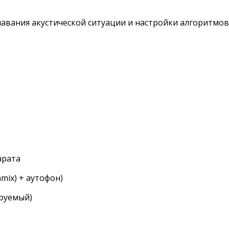
навания акустической ситуации и настройки алгоритмов
арата
mix) + аутофон)
руемый)