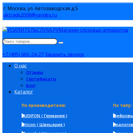
г. Москва, ул. Автозаводская д.5
aktrade2008@yandex.ru
Магазин слуховых аппаратов
+7 (495) 665-24-27
Заказать звонок
О нас
Отзывы
Сертификаты
Блог
Каталог
По производителю:
По типу:
AUDIFON ( Германия )
Цифров
Oticon ( Швецария )
Аналого