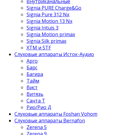
Внутриканальные
Signia PURE Charge&Go
Signia Pure 312 Nx
Signia Motion 13 Nx
Signia Intuis 3
Signia Motion primax
Signia Silk primax
XTM и STF
Слуховые аппараты Исток-Аудио
Арго
Барс
Багира
Тайм
Вист
Витязь
Санта Т
Рио/Рио Д
Слуховые аппараты Foshan Vohom
Слуховые аппараты Bernafon
Zerena 5
Zerena 9