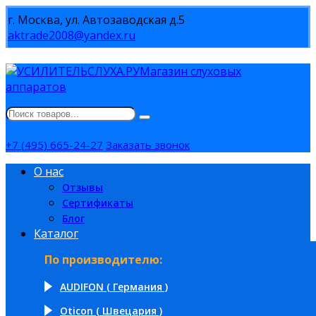
г. Москва, ул. Автозаводская д.5
aktrade2008@yandex.ru
Магазин слуховых
аппаратов
+7 (495) 665-24-27
Заказать звонок
О нас
Отзывы
Сертификаты
Блог
Каталог
По производителю:
AUDIFON ( Германия )
Oticon ( Швецария )