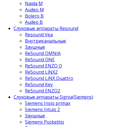
Naida M
Audeo М
Bolero B
Audeo B
Слуховые аппараты Resound
Resound Vea
Внутриканальные
Заушные
ReSound OMNIA
ReSound ONE
ReSound ENZO Q
ReSound LiNX2
ReSound LiNX Quattro
ReSound Key
ReSound ENZO2
Слуховые аппараты Signia(Siemens)
Siemens Insio primax
Siemens Intuis 2
Заушные
Siemens Pockettio