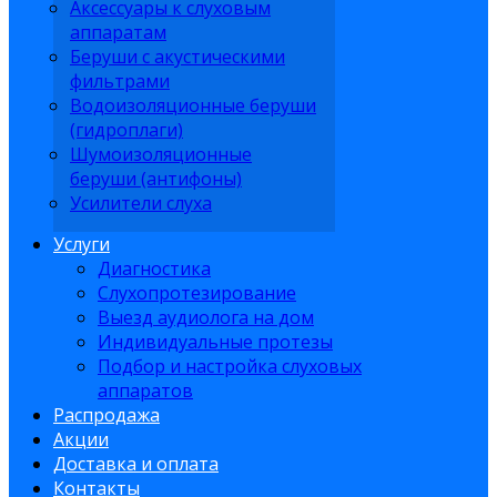
Аксессуары к слуховым
аппаратам
Беруши с акустическими
фильтрами
Водоизоляционные беруши
(гидроплаги)
Шумоизоляционные
беруши (антифоны)
Усилители слуха
Услуги
Диагностика
Слухопротезирование
Выезд аудиолога на дом
Индивидуальные протезы
Подбор и настройка слуховых
аппаратов
Распродажа
Акции
Доставка и оплата
Контакты