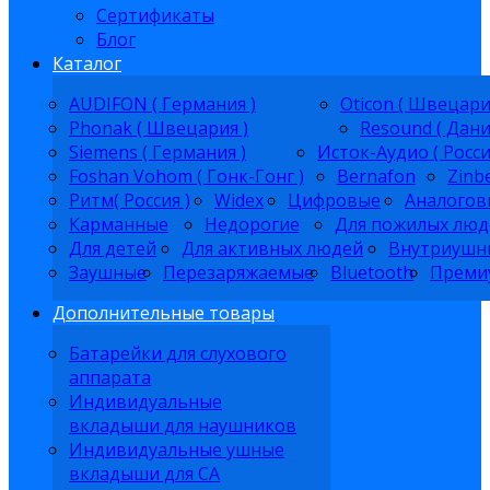
Сертификаты
Блог
Каталог
AUDIFON ( Германия )
Oticon ( Швецари
Phonak ( Швецария )
Resound ( Дани
Siemens ( Германия )
Исток-Аудио ( Росси
Foshan Vohom ( Гонк-Гонг )
Bernafon
Zinb
Ритм( Россия )
Widex
Цифровые
Аналогов
Карманные
Недорогие
Для пожилых люд
Для детей
Для активных людей
Внутриушн
Заушные
Перезаряжаемые
Bluetooth
Преми
Дополнительные товары
Батарейки для слухового
аппарата
Индивидуальные
вкладыши для наушников
Индивидуальные ушные
вкладыши для СА