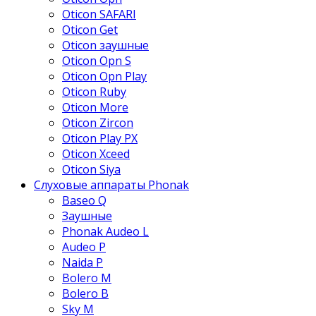
Oticon SAFARI
Oticon Get
Oticon заушные
Oticon Opn S
Oticon Opn Play
Oticon Ruby
Oticon More
Oticon Zircon
Oticon Play PX
Oticon Xceed
Oticon Siya
Слуховые аппараты Phonak
Baseo Q
Заушные
Phonak Audeo L
Audeo P
Naida P
Bolero M
Bolero B
Sky M