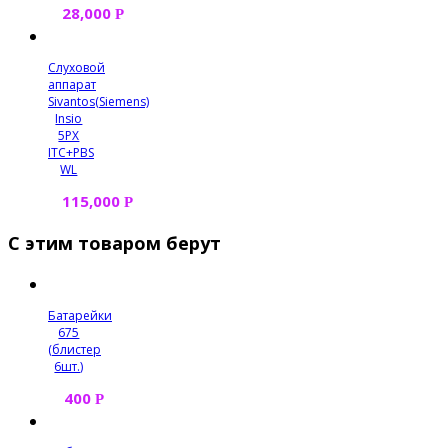
28,000
Р
Слуховой
аппарат
Sivantos(Siemens)
Insio
5PX
ITC+PBS
WL
115,000
Р
С этим товаром берут
Батарейки
675
(блистер
6шт.)
400
Р