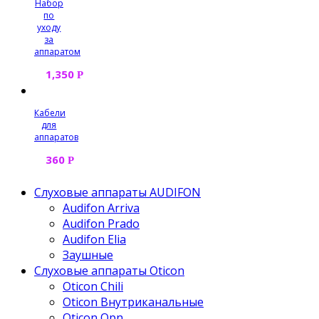
Набор
по
уходу
за
аппаратом
1,350
Р
Кабели
для
аппаратов
360
Р
Слуховые аппараты AUDIFON
Audifon Arriva
Audifon Prado
Audifon Elia
Заушные
Слуховые аппараты Oticon
Oticon Chili
Oticon Внутриканальные
Oticon Opn