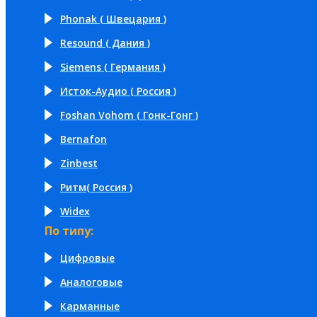
Phonak ( Швецария )
Resound ( Дания )
Siemens ( Германия )
Исток-Аудио ( Россия )
Foshan Vohom ( Гонк-Гонг )
Bernafon
Zinbest
Ритм( Россия )
Widex
По типу:
Цифровые
Аналоговые
Карманные