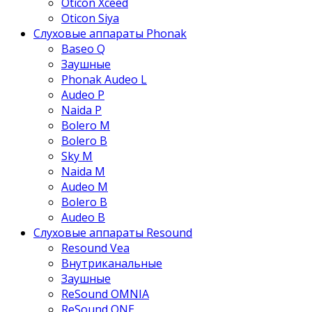
Oticon Xceed
Oticon Siya
Слуховые аппараты Phonak
Baseo Q
Заушные
Phonak Audeo L
Audeo P
Naida P
Bolero M
Bolero B
Sky M
Naida M
Audeo М
Bolero B
Audeo B
Слуховые аппараты Resound
Resound Vea
Внутриканальные
Заушные
ReSound OMNIA
ReSound ONE