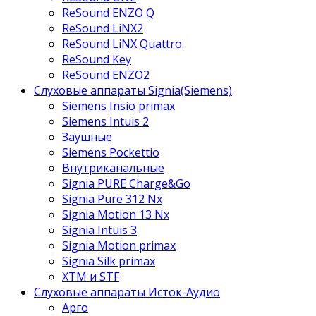
ReSound ENZO Q
ReSound LiNX2
ReSound LiNX Quattro
ReSound Key
ReSound ENZO2
Слуховые аппараты Signia(Siemens)
Siemens Insio primax
Siemens Intuis 2
Заушные
Siemens Pockettio
Внутриканальные
Signia PURE Charge&Go
Signia Pure 312 Nx
Signia Motion 13 Nx
Signia Intuis 3
Signia Motion primax
Signia Silk primax
XTM и STF
Слуховые аппараты Исток-Аудио
Арго