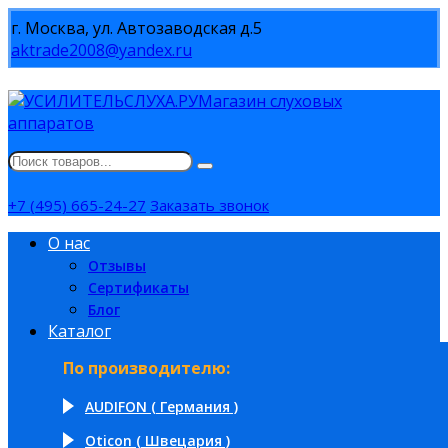
г. Москва, ул. Автозаводская д.5
aktrade2008@yandex.ru
Магазин слуховых
аппаратов
+7 (495) 665-24-27
Заказать звонок
О нас
Отзывы
Сертификаты
Блог
Каталог
По производителю:
AUDIFON ( Германия )
Oticon ( Швецария )