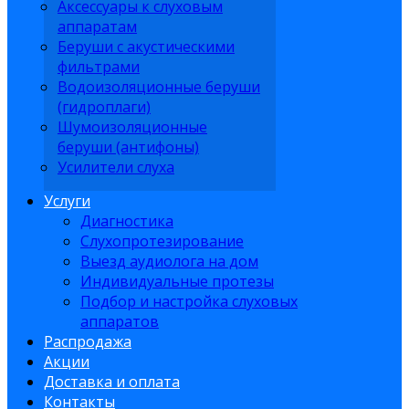
Аксессуары к слуховым
аппаратам
Беруши с акустическими
фильтрами
Водоизоляционные беруши
(гидроплаги)
Шумоизоляционные
беруши (антифоны)
Усилители слуха
Услуги
Диагностика
Слухопротезирование
Выезд аудиолога на дом
Индивидуальные протезы
Подбор и настройка слуховых
аппаратов
Распродажа
Акции
Доставка и оплата
Контакты