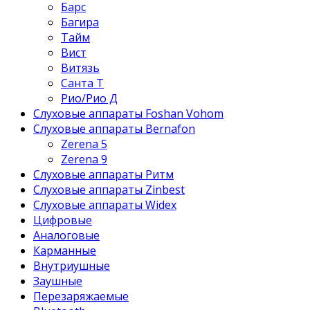
Барс
Багира
Тайм
Вист
Витязь
Санта Т
Рио/Рио Д
Слуховые аппараты Foshan Vohom
Слуховые аппараты Bernafon
Zerena 5
Zerena 9
Слуховые аппараты Ритм
Слуховые аппараты Zinbest
Слуховые аппараты Widex
Цифровые
Аналоговые
Карманные
Внутриушные
Заушные
Перезаряжаемые