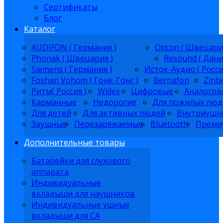
Сертификаты
Блог
Каталог
AUDIFON ( Германия )
Oticon ( Швецари
Phonak ( Швецария )
Resound ( Дани
Siemens ( Германия )
Исток-Аудио ( Росси
Foshan Vohom ( Гонк-Гонг )
Bernafon
Zinb
Ритм( Россия )
Widex
Цифровые
Аналогов
Карманные
Недорогие
Для пожилых люд
Для детей
Для активных людей
Внутриушн
Заушные
Перезаряжаемые
Bluetooth
Преми
Дополнительные товары
Батарейки для слухового
аппарата
Индивидуальные
вкладыши для наушников
Индивидуальные ушные
вкладыши для СА