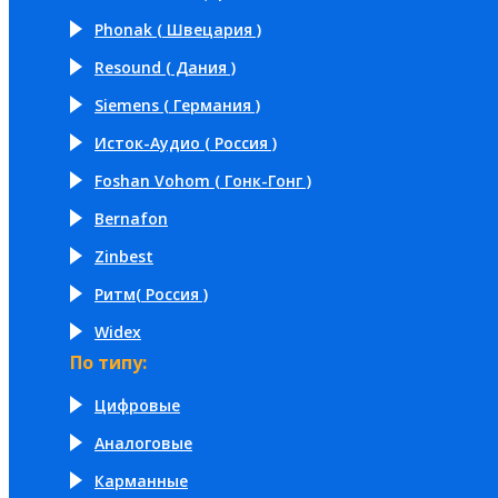
Phonak ( Швецария )
Resound ( Дания )
Siemens ( Германия )
Исток-Аудио ( Россия )
Foshan Vohom ( Гонк-Гонг )
Bernafon
Zinbest
Ритм( Россия )
Widex
По типу:
Цифровые
Аналоговые
Карманные