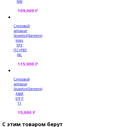
NW
109,000
Р
Слуховой
аппарат
Sivantos(Siemens)
Insio
5PX
ITC+PBS
WL
115,000
Р
Слуховой
аппарат
Sivantos(Siemens)
A&M
STF P
T1
15,000
Р
С этим товаром берут