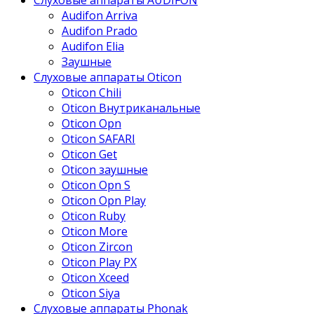
Audifon Arriva
Audifon Prado
Audifon Elia
Заушные
Слуховые аппараты Oticon
Oticon Chili
Oticon Внутриканальные
Oticon Opn
Oticon SAFARI
Oticon Get
Oticon заушные
Oticon Opn S
Oticon Opn Play
Oticon Ruby
Oticon More
Oticon Zircon
Oticon Play PX
Oticon Xceed
Oticon Siya
Слуховые аппараты Phonak