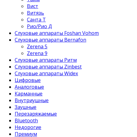
Вист
Витязь
Санта Т
Рио/Рио Д
Слуховые аппараты Foshan Vohom
Слуховые аппараты Bernafon
Zerena 5
Zerena 9
Слуховые аппараты Ритм
Слуховые аппараты Zinbest
Слуховые аппараты Widex
Цифровые
Аналоговые
Карманные
Внутриушные
Заушные
Перезаряжаемые
Bluetooth
Недорогие
Премиум