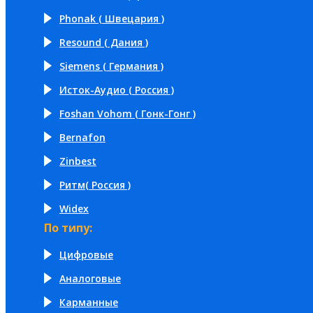
Phonak ( Швецария )
Resound ( Дания )
Siemens ( Германия )
Исток-Аудио ( Россия )
Foshan Vohom ( Гонк-Гонг )
Bernafon
Zinbest
Ритм( Россия )
Widex
По типу:
Цифровые
Аналоговые
Карманные