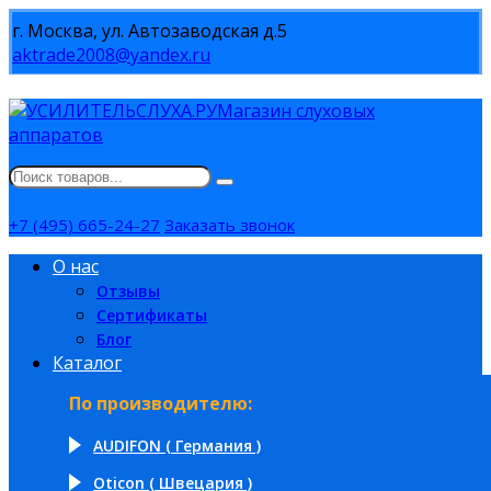
г. Москва, ул. Автозаводская д.5
aktrade2008@yandex.ru
Магазин слуховых
аппаратов
+7 (495) 665-24-27
Заказать звонок
О нас
Отзывы
Сертификаты
Блог
Каталог
По производителю:
AUDIFON ( Германия )
Oticon ( Швецария )