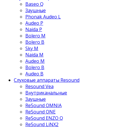
Baseo Q
Заушные
Phonak Audeo L
Audeo P
Naida P
Bolero M
Bolero B
Sky M
Naida M
Audeo М
Bolero B
Audeo B
Слуховые аппараты Resound
Resound Vea
Внутриканальные
Заушные
ReSound OMNIA
ReSound ONE
ReSound ENZO Q
ReSound LiNX2