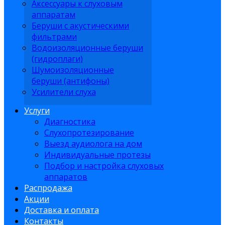
Аксессуары к слуховым
аппаратам
Беруши с акустическими
фильтрами
Водоизоляционные беруши
(гидроплаги)
Шумоизоляционные
беруши (антифоны)
Усилители слуха
Услуги
Диагностика
Слухопротезирование
Выезд аудиолога на дом
Индивидуальные протезы
Подбор и настройка слуховых
аппаратов
Распродажа
Акции
Доставка и оплата
Контакты