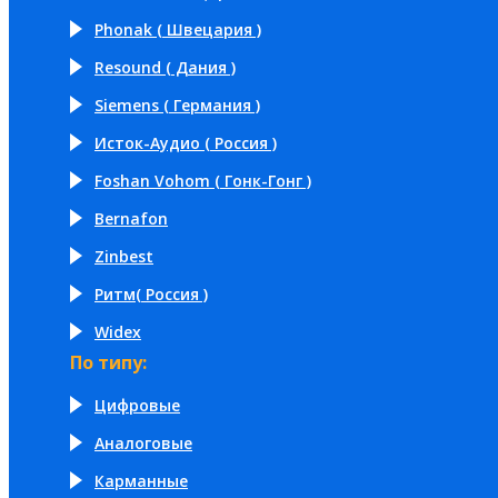
Phonak ( Швецария )
Resound ( Дания )
Siemens ( Германия )
Исток-Аудио ( Россия )
Foshan Vohom ( Гонк-Гонг )
Bernafon
Zinbest
Ритм( Россия )
Widex
По типу:
Цифровые
Аналоговые
Карманные