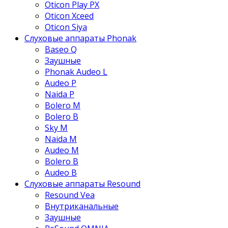
Oticon Play PX
Oticon Xceed
Oticon Siya
Слуховые аппараты Phonak
Baseo Q
Заушные
Phonak Audeo L
Audeo P
Naida P
Bolero M
Bolero B
Sky M
Naida M
Audeo М
Bolero B
Audeo B
Слуховые аппараты Resound
Resound Vea
Внутриканальные
Заушные