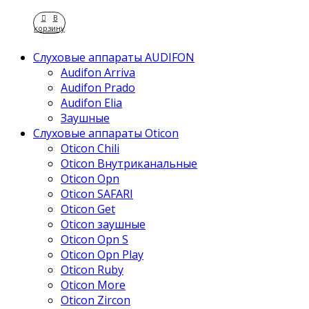
В
корзину
Слуховые аппараты AUDIFON
Audifon Arriva
Audifon Prado
Audifon Elia
Заушные
Слуховые аппараты Oticon
Oticon Chili
Oticon Внутриканальные
Oticon Opn
Oticon SAFARI
Oticon Get
Oticon заушные
Oticon Opn S
Oticon Opn Play
Oticon Ruby
Oticon More
Oticon Zircon