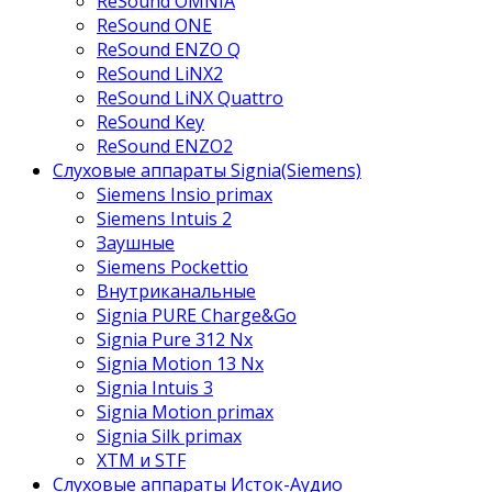
ReSound OMNIA
ReSound ONE
ReSound ENZO Q
ReSound LiNX2
ReSound LiNX Quattro
ReSound Key
ReSound ENZO2
Слуховые аппараты Signia(Siemens)
Siemens Insio primax
Siemens Intuis 2
Заушные
Siemens Pockettio
Внутриканальные
Signia PURE Charge&Go
Signia Pure 312 Nx
Signia Motion 13 Nx
Signia Intuis 3
Signia Motion primax
Signia Silk primax
XTM и STF
Слуховые аппараты Исток-Аудио