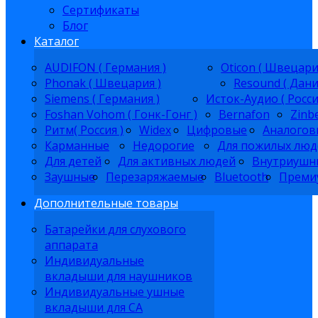
Сертификаты
Блог
Каталог
AUDIFON ( Германия )
Oticon ( Швецари
Phonak ( Швецария )
Resound ( Дани
Siemens ( Германия )
Исток-Аудио ( Росси
Foshan Vohom ( Гонк-Гонг )
Bernafon
Zinb
Ритм( Россия )
Widex
Цифровые
Аналогов
Карманные
Недорогие
Для пожилых люд
Для детей
Для активных людей
Внутриушн
Заушные
Перезаряжаемые
Bluetooth
Преми
Дополнительные товары
Батарейки для слухового
аппарата
Индивидуальные
вкладыши для наушников
Индивидуальные ушные
вкладыши для СА