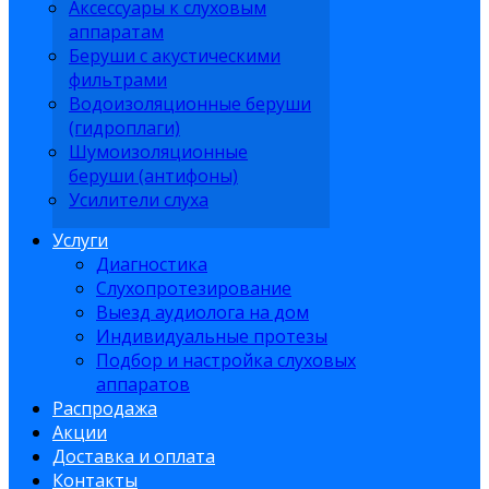
Аксессуары к слуховым
аппаратам
Беруши с акустическими
фильтрами
Водоизоляционные беруши
(гидроплаги)
Шумоизоляционные
беруши (антифоны)
Усилители слуха
Услуги
Диагностика
Слухопротезирование
Выезд аудиолога на дом
Индивидуальные протезы
Подбор и настройка слуховых
аппаратов
Распродажа
Акции
Доставка и оплата
Контакты