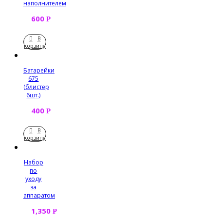
наполнителем
600
Р
В
корзину
Батарейки
675
(блистер
6шт.)
400
Р
В
корзину
Набор
по
уходу
за
аппаратом
1,350
Р