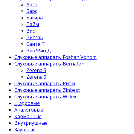
Арго
Барс
Багира
Тайм
Вист
Витязь
Санта Т
Рио/Рио Д
Слуховые аппараты Foshan Vohom
Слуховые аппараты Bernafon
Zerena 5
Zerena 9
Слуховые аппараты Ритм
Слуховые аппараты Zinbest
Слуховые аппараты Widex
Цифровые
Аналоговые
Карманные
Внутриушные
Заушные