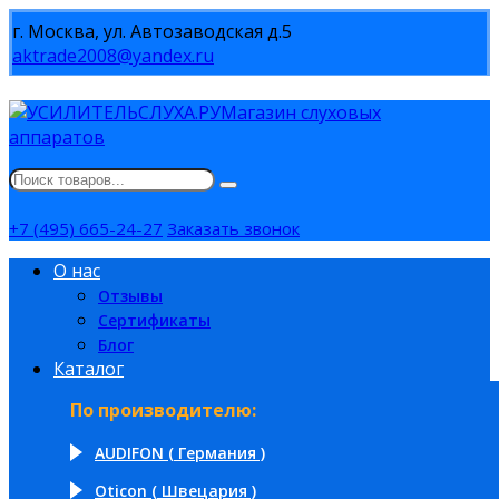
г. Москва, ул. Автозаводская д.5
aktrade2008@yandex.ru
Магазин слуховых
аппаратов
+7 (495) 665-24-27
Заказать звонок
О нас
Отзывы
Сертификаты
Блог
Каталог
По производителю:
AUDIFON ( Германия )
Oticon ( Швецария )