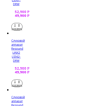
LS561-
DRW
52,900
Р
49,900
Р
В
корзину
Слуховой
аппарат
Resound
LiNX2
LS562-
DRW
52,900
Р
49,900
Р
В
корзину
Слуховой
аппарат
Resound