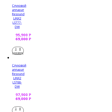
Слуховой
аппарат
Resound
LiNX2
LS777-
DW
95,900
Р
69,000
Р
В
корзину
Слуховой
аппарат
Resound
LiNX2
LS788-
DW
97,900
Р
69,000
Р
В