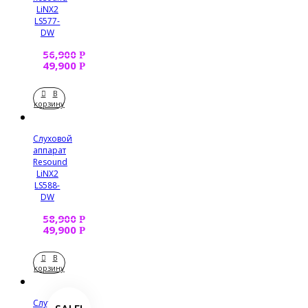
LiNX2
LS577-
DW
56,900
Р
49,900
Р
В
корзину
Слуховой
аппарат
Resound
LiNX2
LS588-
DW
58,900
Р
49,900
Р
В
корзину
Слуховой