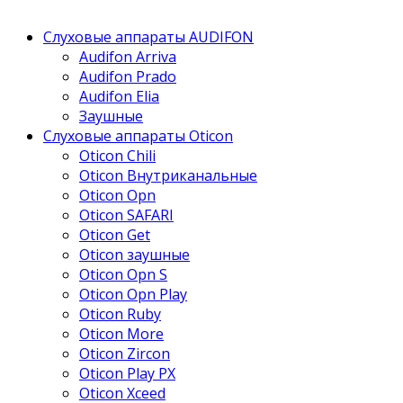
Слуховые аппараты AUDIFON
Audifon Arriva
Audifon Prado
Audifon Elia
Заушные
Слуховые аппараты Oticon
Oticon Chili
Oticon Внутриканальные
Oticon Opn
Oticon SAFARI
Oticon Get
Oticon заушные
Oticon Opn S
Oticon Opn Play
Oticon Ruby
Oticon More
Oticon Zircon
Oticon Play PX
Oticon Xceed