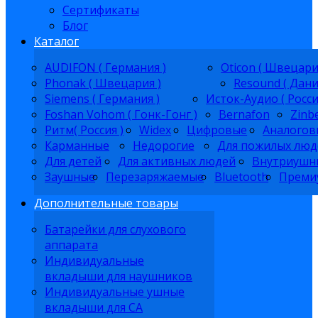
Сертификаты
Блог
Каталог
AUDIFON ( Германия )
Oticon ( Швецари
Phonak ( Швецария )
Resound ( Дани
Siemens ( Германия )
Исток-Аудио ( Росси
Foshan Vohom ( Гонк-Гонг )
Bernafon
Zinb
Ритм( Россия )
Widex
Цифровые
Аналогов
Карманные
Недорогие
Для пожилых люд
Для детей
Для активных людей
Внутриушн
Заушные
Перезаряжаемые
Bluetooth
Преми
Дополнительные товары
Батарейки для слухового
аппарата
Индивидуальные
вкладыши для наушников
Индивидуальные ушные
вкладыши для СА