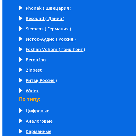
Phonak ( Швецария )
Resound ( Дания )
Siemens ( Германия )
Исток-Аудио ( Россия )
Foshan Vohom ( Гонк-Гонг )
Bernafon
Zinbest
Ритм( Россия )
Widex
По типу:
Цифровые
Аналоговые
Карманные