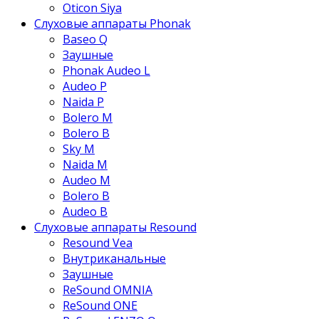
Oticon Siya
Слуховые аппараты Phonak
Baseo Q
Заушные
Phonak Audeo L
Audeo P
Naida P
Bolero M
Bolero B
Sky M
Naida M
Audeo М
Bolero B
Audeo B
Слуховые аппараты Resound
Resound Vea
Внутриканальные
Заушные
ReSound OMNIA
ReSound ONE