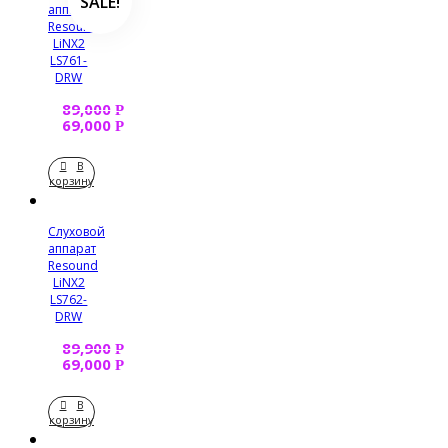
SALE!
аппарат
Resound
LiNX2
LS761-
DRW
89,000
Р
69,000
Р
В
корзину
Слуховой
аппарат
Resound
LiNX2
LS762-
DRW
89,900
Р
69,000
Р
В
корзину