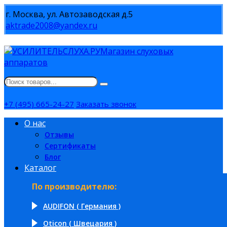
г. Москва, ул. Автозаводская д.5
aktrade2008@yandex.ru
Магазин слуховых
аппаратов
+7 (495) 665-24-27
Заказать звонок
О нас
Отзывы
Сертификаты
Блог
Каталог
По производителю:
AUDIFON ( Германия )
Oticon ( Швецария )