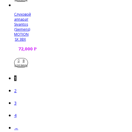
Слуховой
аппарат
Sivantos
(Siemens)
MOTION
SX 3BX
72,000
Р
В
корзину
1
2
3
4
→