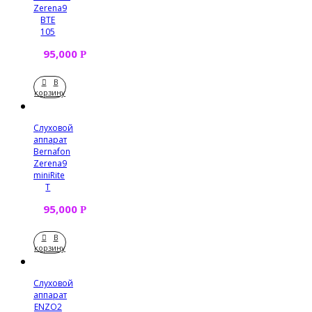
Zerena9
BTE
105
95,000
Р
В
корзину
Слуховой
аппарат
Bernafon
Zerena9
miniRite
T
95,000
Р
В
корзину
Слуховой
аппарат
ENZO2