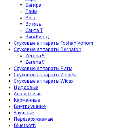
Багира
Тайм
Вист
Витязь
Санта Т
Рио/Рио Д
Слуховые аппараты Foshan Vohom
Слуховые аппараты Bernafon
Zerena 5
Zerena 9
Слуховые аппараты Ритм
Слуховые аппараты Zinbest
Слуховые аппараты Widex
Цифровые
Аналоговые
Карманные
Внутриушные
Заушные
Перезаряжаемые
Bluetooth