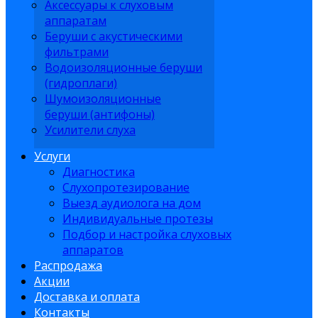
Аксессуары к слуховым
аппаратам
Беруши с акустическими
фильтрами
Водоизоляционные беруши
(гидроплаги)
Шумоизоляционные
беруши (антифоны)
Усилители слуха
Услуги
Диагностика
Слухопротезирование
Выезд аудиолога на дом
Индивидуальные протезы
Подбор и настройка слуховых
аппаратов
Распродажа
Акции
Доставка и оплата
Контакты