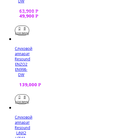
DW
63,900
Р
49,900
Р
В
корзину
Слуховой
аппарат
Resound
ENZO2
EN998-
DW
139,000
Р
В
корзину
Слуховой
аппарат
Resound
LiNX2