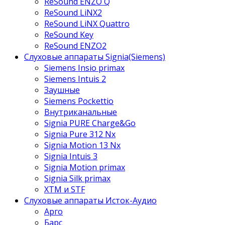
ReSound ENZO Q
ReSound LiNX2
ReSound LiNX Quattro
ReSound Key
ReSound ENZO2
Слуховые аппараты Signia(Siemens)
Siemens Insio primax
Siemens Intuis 2
Заушные
Siemens Pockettio
Внутриканальные
Signia PURE Charge&Go
Signia Pure 312 Nx
Signia Motion 13 Nx
Signia Intuis 3
Signia Motion primax
Signia Silk primax
XTM и STF
Слуховые аппараты Исток-Аудио
Арго
Барс