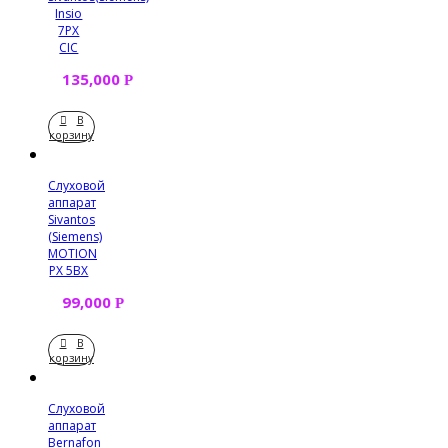
Insio
7PX
CIC
135,000
Р
В
корзину
Слуховой
аппарат
Sivantos
(Siemens)
MOTION
PX 5BX
99,000
Р
В
корзину
Слуховой
аппарат
Bernafon