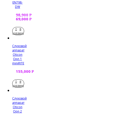
EN798-
DW
98,900
Р
69,000
Р
В
корзину
Слуховой
аппарат
Oticon
Opn 1
miniRITE
155,000
Р
В
корзину
Слуховой
аппарат
Oticon
Opn 2