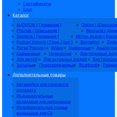
Сертификаты
Блог
Каталог
AUDIFON ( Германия )
Oticon ( Швецари
Phonak ( Швецария )
Resound ( Дани
Siemens ( Германия )
Исток-Аудио ( Росси
Foshan Vohom ( Гонк-Гонг )
Bernafon
Zinb
Ритм( Россия )
Widex
Цифровые
Аналогов
Карманные
Недорогие
Для пожилых люд
Для детей
Для активных людей
Внутриушн
Заушные
Перезаряжаемые
Bluetooth
Преми
Дополнительные товары
Батарейки для слухового
аппарата
Индивидуальные
вкладыши для наушников
Индивидуальные ушные
вкладыши для СА