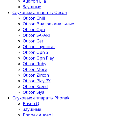
Audifon Elia
Заушные
Слуховые аппараты Oticon
Oticon Chili
Oticon Внутриканальные
Oticon Opn
Oticon SAFARI
Oticon Get
Oticon заушные
Oticon Opn S
Oticon Opn Play
Oticon Ruby
Oticon More
Oticon Zircon
Oticon Play PX
Oticon Xceed
Oticon Siya
Слуховые аппараты Phonak
Baseo Q
Заушные
Phonak Audeo L