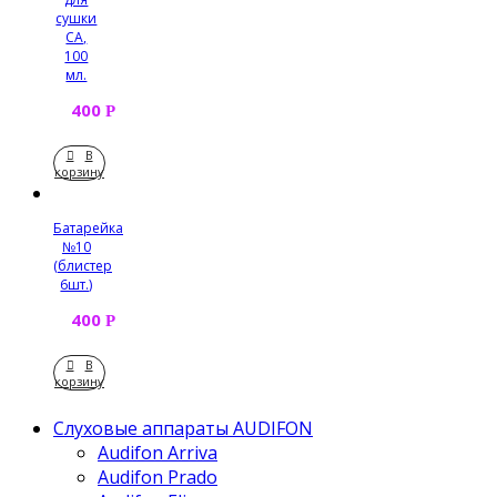
сушки
СА,
100
мл.
400
Р
В
корзину
Батарейка
№10
(блистер
6шт.)
400
Р
В
корзину
Слуховые аппараты AUDIFON
Audifon Arriva
Audifon Prado