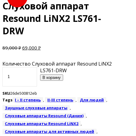
Слуховой аппарат
Resound LiNX2 LS761-
DRW
89,000
69,000
Р
Р
Количество Слуховой аппарат Resound LiNX2
LS761-DRW
В корзину
SKU
26de500812eb
Tags
I – II степень
,
II-III степень
,
Для людей
,
Заушные слуховые аппараты
,
Слуховые аппараты Resound (Дания)
,
Слуховые аппараты Resound LiNX2
,
Слуховые аппараты для активных людей
,