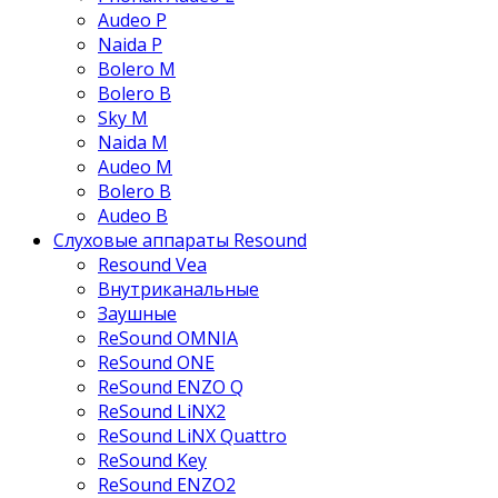
Audeo P
Naida P
Bolero M
Bolero B
Sky M
Naida M
Audeo М
Bolero B
Audeo B
Слуховые аппараты Resound
Resound Vea
Внутриканальные
Заушные
ReSound OMNIA
ReSound ONE
ReSound ENZO Q
ReSound LiNX2
ReSound LiNX Quattro
ReSound Key
ReSound ENZO2