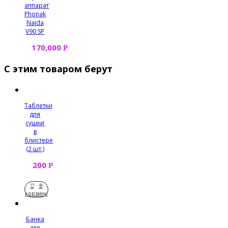
аппарат
Phonak
Naida
V90 SP
170,000
Р
С этим товаром берут
Таблетки
для
сушки
в
блистере
(2 шт.)
200
Р
В
корзину
Банка
для