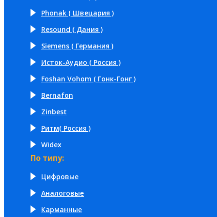
Phonak ( Швецария )
Resound ( Дания )
Siemens ( Германия )
Исток-Аудио ( Россия )
Foshan Vohom ( Гонк-Гонг )
Bernafon
Zinbest
Ритм( Россия )
Widex
По типу:
Цифровые
Аналоговые
Карманные