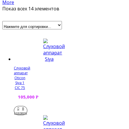
More
Показ всех 14 элементов
Слуховой
аппарат
Oticon
Siya 1
CIC 75
105,000
Р
В
корзину