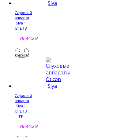
Слуховой
аппарат
Siya 1
BTE 13
76,415
Р
В
корзину
Слуховой
аппарат
Siya 1
BTE 13
PP
76,415
Р