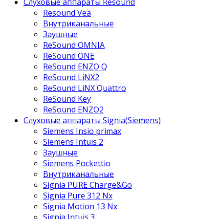
Слуховые аппараты Resound
Resound Vea
Внутриканальные
Заушные
ReSound OMNIA
ReSound ONE
ReSound ENZO Q
ReSound LiNX2
ReSound LiNX Quattro
ReSound Key
ReSound ENZO2
Слуховые аппараты Signia(Siemens)
Siemens Insio primax
Siemens Intuis 2
Заушные
Siemens Pockettio
Внутриканальные
Signia PURE Charge&Go
Signia Pure 312 Nx
Signia Motion 13 Nx
Signia Intuis 3