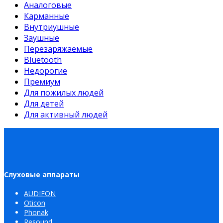
Аналоговые
Карманные
Внутриушные
Заушные
Перезаряжаемые
Bluetooth
Недорогие
Премиум
Для пожилых людей
Для детей
Для активный людей
Слуховые аппараты
AUDIFON
Oticon
Phonak
Resound