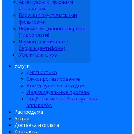
Аксессуары к слуховым
аппаратам
Беруши с акустическими
фильтрами
Водоизоляционные беруши
(гидроплаги)
Шумоизоляционные
беруши (антифоны)
Усилители слуха
Услуги
Диагностика
Слухопротезирование
Выезд аудиолога на дом
Индивидуальные протезы
Подбор и настройка слуховых
аппаратов
Распродажа
Акции
Доставка и оплата
Контакты