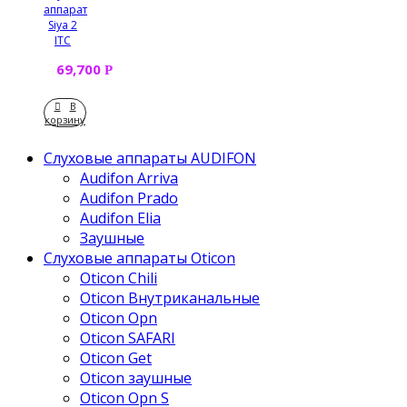
аппарат
Siya 2
IТC
69,700
Р
В
корзину
Слуховые аппараты AUDIFON
Audifon Arriva
Audifon Prado
Audifon Elia
Заушные
Слуховые аппараты Oticon
Oticon Chili
Oticon Внутриканальные
Oticon Opn
Oticon SAFARI
Oticon Get
Oticon заушные
Oticon Opn S