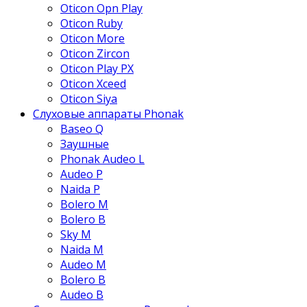
Oticon Opn Play
Oticon Ruby
Oticon More
Oticon Zircon
Oticon Play PX
Oticon Xceed
Oticon Siya
Слуховые аппараты Phonak
Baseo Q
Заушные
Phonak Audeo L
Audeo P
Naida P
Bolero M
Bolero B
Sky M
Naida M
Audeo М
Bolero B
Audeo B