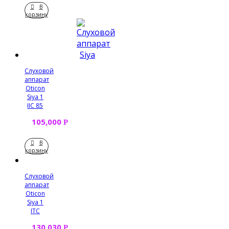
В
корзину
Слуховой
аппарат
Oticon
Siya 1
IIC 85
105,000
Р
В
корзину
Слуховой
аппарат
Oticon
Siya 1
IТC
130,030
Р