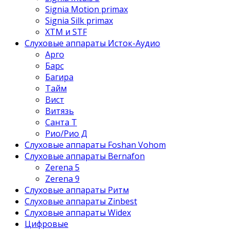
Signia Motion primax
Signia Silk primax
XTM и STF
Слуховые аппараты Исток-Аудио
Арго
Барс
Багира
Тайм
Вист
Витязь
Санта Т
Рио/Рио Д
Слуховые аппараты Foshan Vohom
Слуховые аппараты Bernafon
Zerena 5
Zerena 9
Слуховые аппараты Ритм
Слуховые аппараты Zinbest
Слуховые аппараты Widex
Цифровые