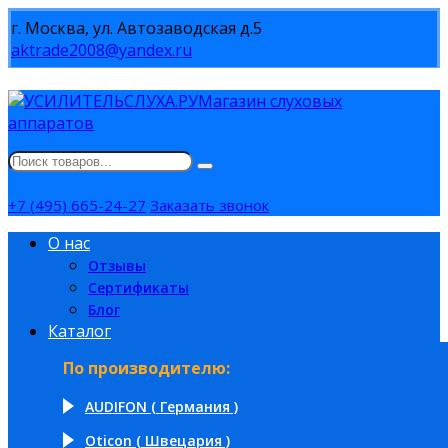
г. Москва, ул. Автозаводская д.5
aktrade2008@yandex.ru
Магазин слуховых
аппаратов
+7 (495) 665-24-27
Заказать звонок
О нас
Отзывы
Сертификаты
Блог
Каталог
По производителю:
AUDIFON ( Германия )
Oticon ( Швецария )