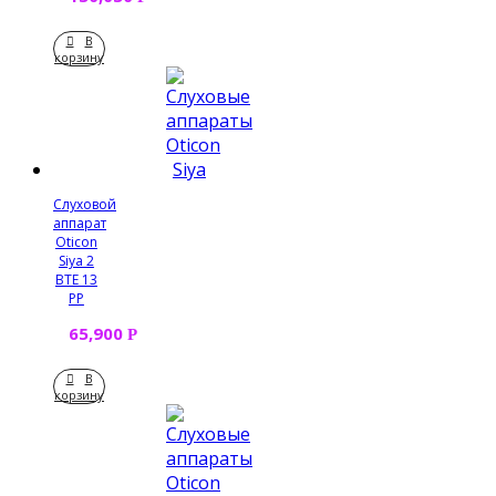
В
корзину
Слуховой
аппарат
Oticon
Siya 2
BTE 13
PP
65,900
Р
В
корзину