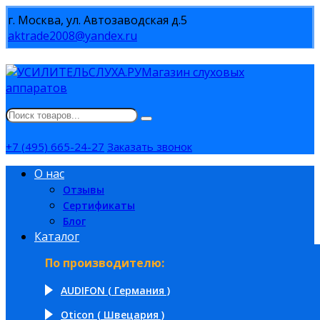
г. Москва, ул. Автозаводская д.5
aktrade2008@yandex.ru
Магазин слуховых
аппаратов
+7 (495) 665-24-27
Заказать звонок
О нас
Отзывы
Сертификаты
Блог
Каталог
По производителю:
AUDIFON ( Германия )
Oticon ( Швецария )