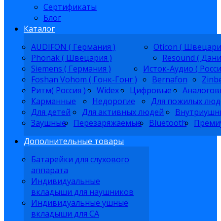
Сертификаты
Блог
Каталог
AUDIFON ( Германия )
Oticon ( Швецари
Phonak ( Швецария )
Resound ( Дани
Siemens ( Германия )
Исток-Аудио ( Росси
Foshan Vohom ( Гонк-Гонг )
Bernafon
Zinb
Ритм( Россия )
Widex
Цифровые
Аналогов
Карманные
Недорогие
Для пожилых люд
Для детей
Для активных людей
Внутриушн
Заушные
Перезаряжаемые
Bluetooth
Преми
Дополнительные товары
Батарейки для слухового
аппарата
Индивидуальные
вкладыши для наушников
Индивидуальные ушные
вкладыши для СА