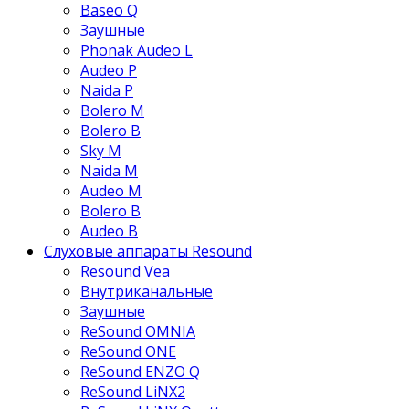
Baseo Q
Заушные
Phonak Audeo L
Audeo P
Naida P
Bolero M
Bolero B
Sky M
Naida M
Audeo М
Bolero B
Audeo B
Слуховые аппараты Resound
Resound Vea
Внутриканальные
Заушные
ReSound OMNIA
ReSound ONE
ReSound ENZO Q
ReSound LiNX2