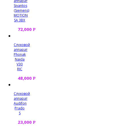
аппарат
Sivantos
(Siemens)
MOTION
SA 3BX
72,000
Р
Слуховой
аппарат
Phonak
Naida
V30
RIC
48,000
Р
Слуховой
аппарат
Audifon
Prado
S
23,000
Р