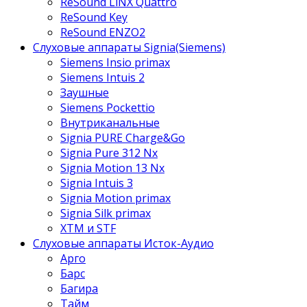
ReSound LiNX Quattro
ReSound Key
ReSound ENZO2
Слуховые аппараты Signia(Siemens)
Siemens Insio primax
Siemens Intuis 2
Заушные
Siemens Pockettio
Внутриканальные
Signia PURE Charge&Go
Signia Pure 312 Nx
Signia Motion 13 Nx
Signia Intuis 3
Signia Motion primax
Signia Silk primax
XTM и STF
Слуховые аппараты Исток-Аудио
Арго
Барс
Багира
Тайм