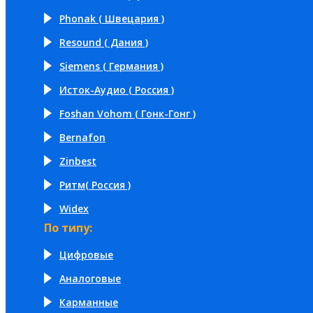
Phonak ( Швецария )
Resound ( Дания )
Siemens ( Германия )
Исток-Аудио ( Россия )
Foshan Vohom ( Гонк-Гонг )
Bernafon
Zinbest
Ритм( Россия )
Widex
По типу:
Цифровые
Аналоговые
Карманные