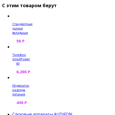
С этим товаром берут
Стандартные
ушные
вкладыши
50
Р
Телефон
AmpliPower
40
6,200
Р
Индикатор
разряда
питания
430
Р
Слуховые аппараты AUDIFON