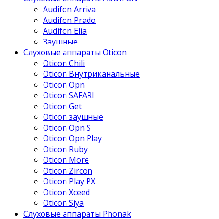
Audifon Arriva
Audifon Prado
Audifon Elia
Заушные
Слуховые аппараты Oticon
Oticon Chili
Oticon Внутриканальные
Oticon Opn
Oticon SAFARI
Oticon Get
Oticon заушные
Oticon Opn S
Oticon Opn Play
Oticon Ruby
Oticon More
Oticon Zircon
Oticon Play PX
Oticon Xceed
Oticon Siya
Слуховые аппараты Phonak