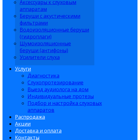
Аксессуары к слуховым
аппаратам
Беруши с акустическими
фильтрами
Водоизоляционные беруши
(гидроплаги)
Шумоизоляционные
беруши (антифоны)
Усилители слуха
Услуги
Диагностика
Слухопротезирование
Выезд аудиолога на дом
Индивидуальные протезы
Подбор и настройка слуховых
аппаратов
Распродажа
Акции
Доставка и оплата
Контакты