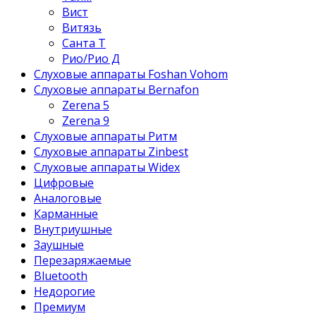
Вист
Витязь
Санта Т
Рио/Рио Д
Слуховые аппараты Foshan Vohom
Слуховые аппараты Bernafon
Zerena 5
Zerena 9
Слуховые аппараты Ритм
Слуховые аппараты Zinbest
Слуховые аппараты Widex
Цифровые
Аналоговые
Карманные
Внутриушные
Заушные
Перезаряжаемые
Bluetooth
Недорогие
Премиум