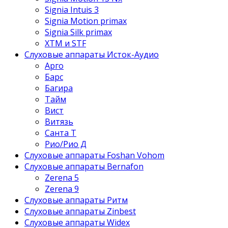
Signia Intuis 3
Signia Motion primax
Signia Silk primax
XTM и STF
Слуховые аппараты Исток-Аудио
Арго
Барс
Багира
Тайм
Вист
Витязь
Санта Т
Рио/Рио Д
Слуховые аппараты Foshan Vohom
Слуховые аппараты Bernafon
Zerena 5
Zerena 9
Слуховые аппараты Ритм
Слуховые аппараты Zinbest
Слуховые аппараты Widex