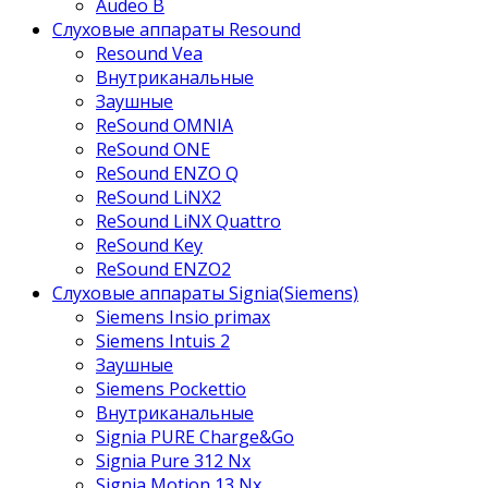
Audeo B
Слуховые аппараты Resound
Resound Vea
Внутриканальные
Заушные
ReSound OMNIA
ReSound ONE
ReSound ENZO Q
ReSound LiNX2
ReSound LiNX Quattro
ReSound Key
ReSound ENZO2
Слуховые аппараты Signia(Siemens)
Siemens Insio primax
Siemens Intuis 2
Заушные
Siemens Pockettio
Внутриканальные
Signia PURE Charge&Go
Signia Pure 312 Nx
Signia Motion 13 Nx