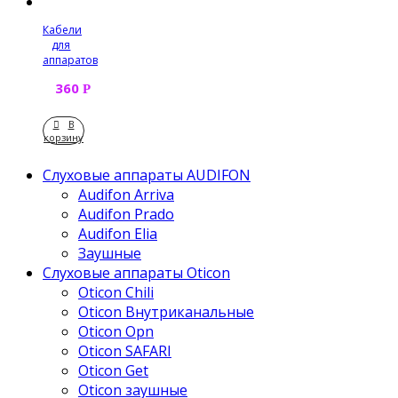
Кабели
для
аппаратов
360
Р
В
корзину
Слуховые аппараты AUDIFON
Audifon Arriva
Audifon Prado
Audifon Elia
Заушные
Слуховые аппараты Oticon
Oticon Chili
Oticon Внутриканальные
Oticon Opn
Oticon SAFARI
Oticon Get
Oticon заушные