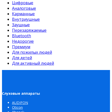
Цифровые
Аналоговые
Карманные
Внутриушные
Заушные
Перезаряжаемые
Bluetooth
Недорогие
Премиум
Для пожилых людей
Для детей
Для активный людей
Слуховые аппараты
AUDIFON
Oticon