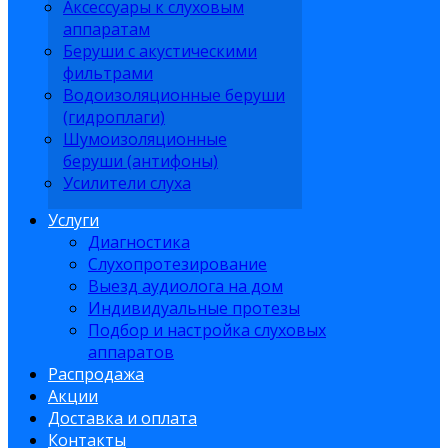
Аксессуары к слуховым
аппаратам
Беруши с акустическими
фильтрами
Водоизоляционные беруши
(гидроплаги)
Шумоизоляционные
беруши (антифоны)
Усилители слуха
Услуги
Диагностика
Слухопротезирование
Выезд аудиолога на дом
Индивидуальные протезы
Подбор и настройка слуховых
аппаратов
Распродажа
Акции
Доставка и оплата
Контакты