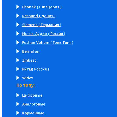
Phonak ( Швецария )
Resound ( Дания )
Siemens ( Германия )
Исток-Аудио ( Россия )
Foshan Vohom ( Гонк-Гонг )
Bernafon
Zinbest
Ритм( Россия )
Widex
По типу:
Цифровые
Аналоговые
Карманные