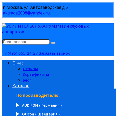
г. Москва, ул. Автозаводская д.5
aktrade2008@yandex.ru
Магазин слуховых
аппаратов
+7 (495) 665-24-27
Заказать звонок
О нас
Отзывы
Сертификаты
Блог
Каталог
По производителю:
AUDIFON ( Германия )
Oticon ( Швецария )