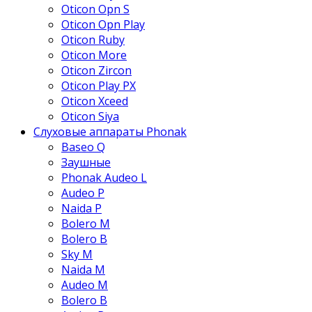
Oticon Opn S
Oticon Opn Play
Oticon Ruby
Oticon More
Oticon Zircon
Oticon Play PX
Oticon Xceed
Oticon Siya
Слуховые аппараты Phonak
Baseo Q
Заушные
Phonak Audeo L
Audeo P
Naida P
Bolero M
Bolero B
Sky M
Naida M
Audeo М
Bolero B