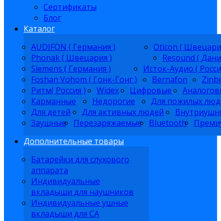
Сертификаты
Блог
Каталог
AUDIFON ( Германия )
Oticon ( Швецари
Phonak ( Швецария )
Resound ( Дани
Siemens ( Германия )
Исток-Аудио ( Росси
Foshan Vohom ( Гонк-Гонг )
Bernafon
Zinb
Ритм( Россия )
Widex
Цифровые
Аналогов
Карманные
Недорогие
Для пожилых люд
Для детей
Для активных людей
Внутриушн
Заушные
Перезаряжаемые
Bluetooth
Преми
Дополнительные товары
Батарейки для слухового
аппарата
Индивидуальные
вкладыши для наушников
Индивидуальные ушные
вкладыши для СА