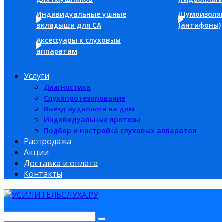
Индивидуальные ушные
Шумоизоля
вкладыши для СА
(антифоны)
Аксессуары к слуховым
аппаратам
Услуги
Диагностика
Слухопротезирование
Выезд аудиолога на дом
Индивидуальные протезы
Подбор и настройка слуховых аппаратов
Распродажа
Акции
Доставка и оплата
Контакты