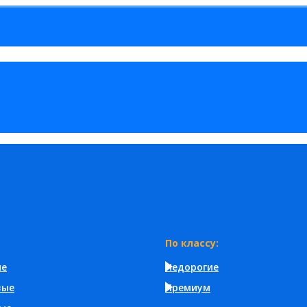
По классу:
ые
Недорогие
вые
Премиум