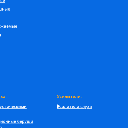
ые
шные
яжаемые
h
ха:
Усилители:
кустическими
Усилители слуха
ционные беруши
)