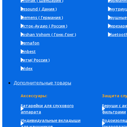
Phonak ( Швецария )
Карманн
Resound ( Дания )
Внутриу
Siemens ( Германия )
Заушные
Исток-Аудио ( Россия )
Перезар
Foshan Vohom ( Гонк-Гонг )
Bluetoot
Bernafon
Zinbest
Ритм( Россия )
Widex
Дополнительные товары
Аксессуары:
Защита слу
Батарейки для слухового
Беруши с а
аппарата
фильтрами
Индивидуальные вкладыши
Водоизоля
для наушников
(гидроплаги