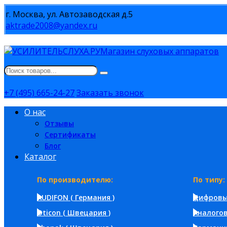
г. Москва, ул. Автозаводская д.5
aktrade2008@yandex.ru
Магазин слуховых аппаратов
+7 (495) 665-24-27
Заказать звонок
О нас
Отзывы
Сертификаты
Блог
Каталог
По производителю:
По типу:
AUDIFON ( Германия )
Цифров
Oticon ( Швецария )
Аналого