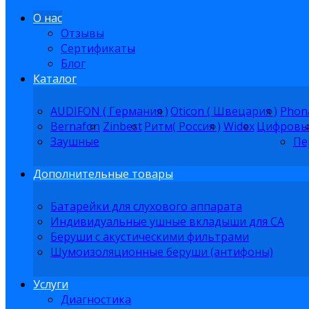
О нас
Отзывы
Сертификаты
Блог
Каталог
AUDIFON ( Германия )
Oticon ( Швецария )
Phon
Bernafon
Zinbest
Ритм( Россия )
Widex
Цифровы
Заушные
Пе
Дополнительные товары
Батарейки для слухового аппарата
Индивидуальные ушные вкладыши для СА
Беруши с акустическими фильтрами
Шумоизоляционные беруши (антифоны)
Услуги
Диагностика