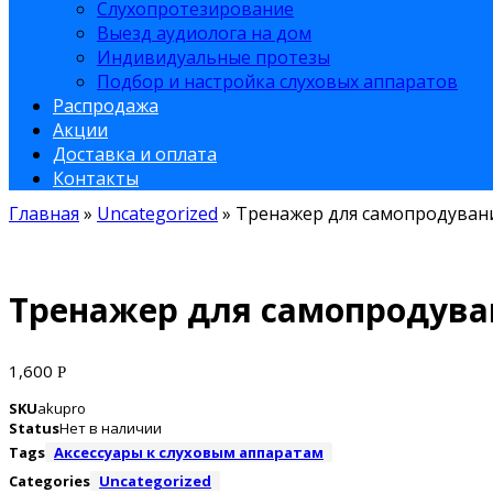
Слухопротезирование
Выезд аудиолога на дом
Индивидуальные протезы
Подбор и настройка слуховых аппаратов
Распродажа
Акции
Доставка и оплата
Контакты
Главная
»
Uncategorized
»
Тренажер для самопродуван
Тренажер для самопродува
1,600
Р
SKU
akupro
Status
Нет в наличии
Tags
Аксессуары к слуховым аппаратам
Categories
Uncategorized