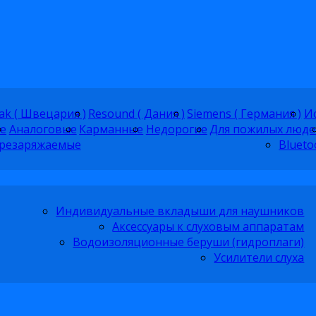
ak ( Швецария )
Resound ( Дания )
Siemens ( Германия )
Ис
е
Аналоговые
Карманные
Недорогие
Для пожилых люде
резаряжаемые
Blueto
Индивидуальные вкладыши для наушников
Аксессуары к слуховым аппаратам
Водоизоляционные беруши (гидроплаги)
Усилители слуха