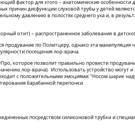
ющий фактор для этого – анатомические особенности де
ных причин дисфункции слуховой трубы у детей являю
ельному давлению в полостях среднего уха и, в резуль
торный отит) – распространенное заболевание в детско
я продувание по Политцеру, однако эта манипуляция ч
гулярности посещения лор-врача.
уПро, которое позволит правильно провести продувани
начению лор-врача). Использовать устройство могут и 
оходит с положительными эмоциями: “Носом шарик над
нтирования барабанной перепонки.
соединенных посредством силиконовой трубки и специа