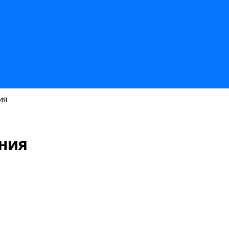
ия
ния