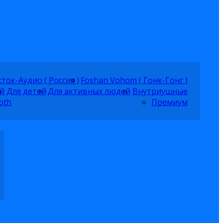
ток-Аудио ( Россия )
Foshan Vohom ( Гонк-Гонг )
й
Для детей
Для активных людей
Внутриушные
oth
Премиум