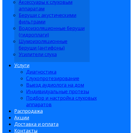
Аксессуары к слуховым
аппаратам
Беруши с акустическими
фильтрами
Водоизоляционные беруши
(гидроплаги)
Шумоизоляционные
беруши (антифоны)
Усилители слуха
Услуги
Диагностика
Слухопротезирование
Выезд аудиолога на дом
Индивидуальные протезы
Подбор и настройка слуховых
аппаратов
Распродажа
Акции
Доставка и оплата
Контакты