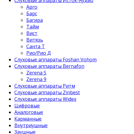
Слуховые аппараты Исток-Аудио
Арго
Барс
Багира
Тайм
Вист
Витязь
Санта Т
Рио/Рио Д
Слуховые аппараты Foshan Vohom
Слуховые аппараты Bernafon
Zerena 5
Zerena 9
Слуховые аппараты Ритм
Слуховые аппараты Zinbest
Слуховые аппараты Widex
Цифровые
Аналоговые
Карманные
Внутриушные
Заушные