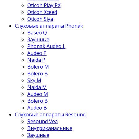
Oticon Play PX
Oticon Xceed
Oticon Siya
Слуховые аппараты Phonak
Baseo Q
Заушные
Phonak Audeo L
Audeo P
Naida P
Bolero M
Bolero B
Sky M
Naida M
Audeo М
Bolero B
Audeo B
Слуховые аппараты Resound
Resound Vea
Внутриканальные
Заушные