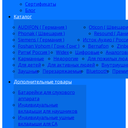
Сертификаты
Блог
Каталог
AUDIFON ( Германия )
Oticon ( Швецари
Phonak ( Швецария )
Resound ( Дани
Siemens ( Германия )
Исток-Аудио ( Росси
Foshan Vohom ( Гонк-Гонг )
Bernafon
Zinb
Ритм( Россия )
Widex
Цифровые
Аналогов
Карманные
Недорогие
Для пожилых люд
Для детей
Для активных людей
Внутриушн
Заушные
Перезаряжаемые
Bluetooth
Преми
Дополнительные товары
Батарейки для слухового
аппарата
Индивидуальные
вкладыши для наушников
Индивидуальные ушные
вкладыши для СА