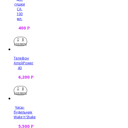
сушки
СА,
100
мл.
400
Р
В
корзину
Телефон
AmpliPower
40
6,200
Р
В
корзину
Часы-
будильник
Wake'n'Shake
5,500
Р