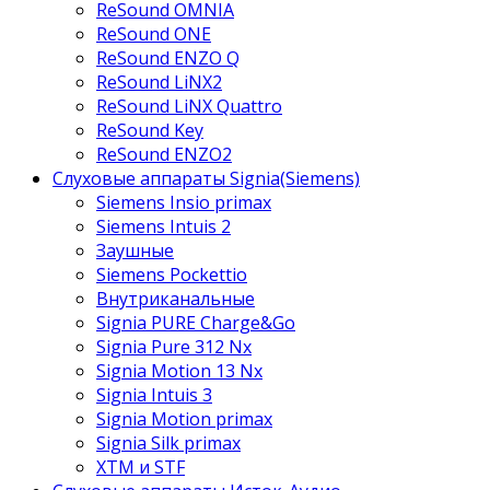
ReSound OMNIA
ReSound ONE
ReSound ENZO Q
ReSound LiNX2
ReSound LiNX Quattro
ReSound Key
ReSound ENZO2
Слуховые аппараты Signia(Siemens)
Siemens Insio primax
Siemens Intuis 2
Заушные
Siemens Pockettio
Внутриканальные
Signia PURE Charge&Go
Signia Pure 312 Nx
Signia Motion 13 Nx
Signia Intuis 3
Signia Motion primax
Signia Silk primax
XTM и STF