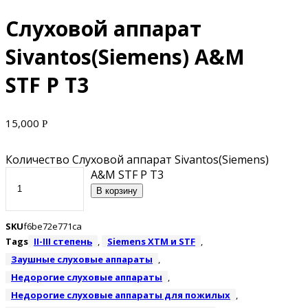
Слуховой аппарат
Sivantos(Siemens) A&M
STF P T3
15,000
Р
Количество Слуховой аппарат Sivantos(Siemens)
A&M STF P T3
В корзину
SKU
f6be72e771ca
Tags
II-III степень
,
Siemens XTM и STF
,
Заушные слуховые аппараты
,
Недорогие слуховые аппараты
,
Недорогие слуховые аппараты для пожилых
,