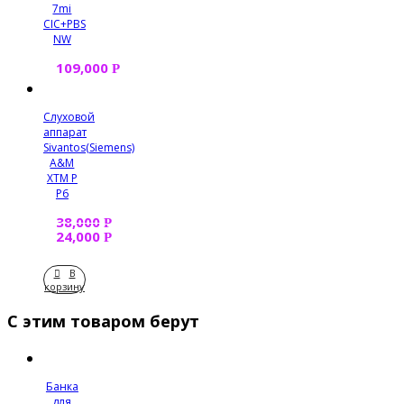
7mi
CIC+PBS
NW
109,000
Р
Слуховой
аппарат
Sivantos(Siemens)
A&M
XTM P
P6
38,000
Р
24,000
Р
В
корзину
С этим товаром берут
Банка
для