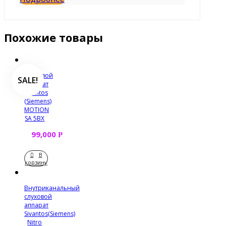
Похожие товары
Слуховой
SALE!
аппарат
Sivantos
(Siemens)
MOTION
SA 5BX
99,000
Р
В
корзину
Внутриканальный
слуховой
аппарат
Sivantos(Siemens)
Nitro