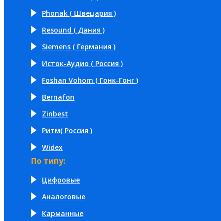
Phonak ( Швецария )
Resound ( Дания )
Siemens ( Германия )
Исток-Аудио ( Россия )
Foshan Vohom ( Гонк-Гонг )
Bernafon
Zinbest
Ритм( Россия )
Widex
По типу:
Цифровые
Аналоговые
Карманные