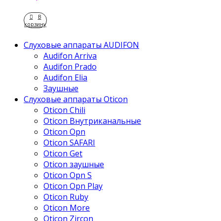
В
корзину
Слуховые аппараты AUDIFON
Audifon Arriva
Audifon Prado
Audifon Elia
Заушные
Слуховые аппараты Oticon
Oticon Chili
Oticon Внутриканальные
Oticon Opn
Oticon SAFARI
Oticon Get
Oticon заушные
Oticon Opn S
Oticon Opn Play
Oticon Ruby
Oticon More
Oticon Zircon