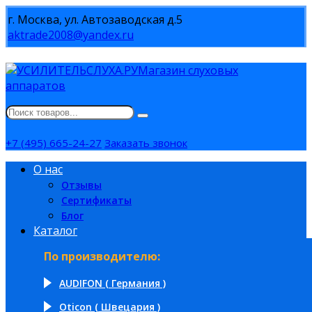
г. Москва, ул. Автозаводская д.5
aktrade2008@yandex.ru
Магазин слуховых
аппаратов
+7 (495) 665-24-27
Заказать звонок
О нас
Отзывы
Сертификаты
Блог
Каталог
По производителю:
AUDIFON ( Германия )
Oticon ( Швецария )