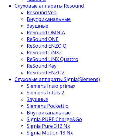
Слуховые аппараты Resound
Resound Vea
Внутриканальные
Заушные
ReSound OMNIA
ReSound ONE
ReSound ENZO Q
ReSound LiNX2
ReSound LiNX Quattro
ReSound Key
ReSound ENZO2
Слуховые аппараты Signia(Siemens)
Siemens Insio primax
Siemens Intuis 2
Заушные
Siemens Pockettio
Внутриканальные
Signia PURE Charge&Go
Signia Pure 312 Nx
Signia Motion 13 Nx