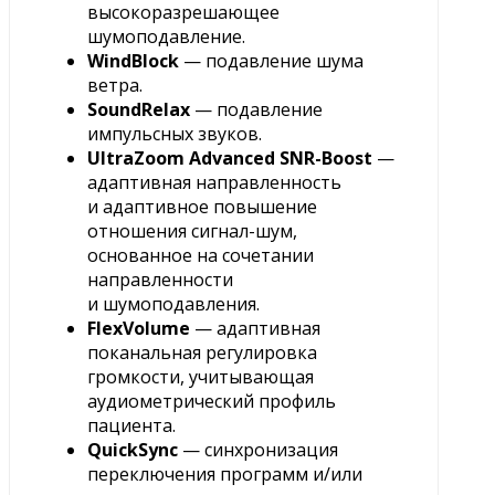
высокоразрешающее
шумоподавление.
WindBlock
— подавление шума
ветра.
SoundRelax
— подавление
импульсных звуков.
UltraZoom Advanced
SNR-Boost
—
адаптивная направленность
и адаптивное повышение
отношения сигнал-шум,
основанное на сочетании
направленности
и шумоподавления.
FlexVolume
— адаптивная
поканальная регулировка
громкости, учитывающая
аудиометрический профиль
пациента.
QuickSync
— синхронизация
переключения программ и/или