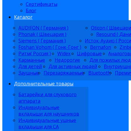
Сертификаты
Блог
Каталог
AUDIFON ( Германия )
Oticon ( Швецари
Phonak ( Швецария )
Resound ( Дани
Siemens ( Германия )
Исток-Аудио ( Росси
Foshan Vohom ( Гонк-Гонг )
Bernafon
Zinb
Ритм( Россия )
Widex
Цифровые
Аналогов
Карманные
Недорогие
Для пожилых люд
Для детей
Для активных людей
Внутриушн
Заушные
Перезаряжаемые
Bluetooth
Преми
Дополнительные товары
Батарейки для слухового
аппарата
Индивидуальные
вкладыши для наушников
Индивидуальные ушные
вкладыши для СА