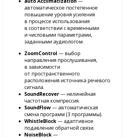
auto Acclimatization
—
автоматическое постепенное
повышение уровня усиления
в процессе использования
в соответствии с временными
и числовыми параметрами,
заданными аудиологом.
ZoomControl
— выбор
направления прослушивания,
в зависимости
от пространственного
расположения источника речевого
сигнала.
SoundRecover
— нелинейная
частотная компрессия.
SoundFlow
— автоматическая
смена программ (3 программы).
WhistleBlock
— адаптивное
подавление обратной связи.
NoiseBlock
—