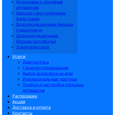
Аксессуары к слуховым
аппаратам
Беруши с акустическими
фильтрами
Водоизоляционные беруши
(гидроплаги)
Шумоизоляционные
беруши (антифоны)
Усилители слуха
Услуги
Диагностика
Слухопротезирование
Выезд аудиолога на дом
Индивидуальные протезы
Подбор и настройка слуховых
аппаратов
Распродажа
Акции
Доставка и оплата
Контакты