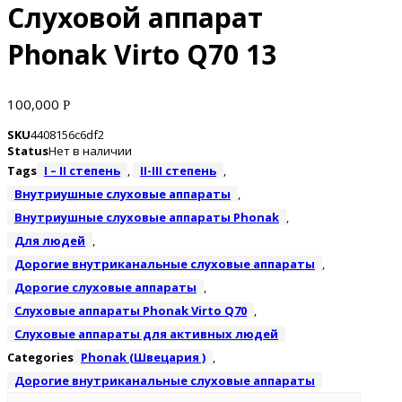
Слуховой аппарат
Phonak Virto Q70 13
100,000
Р
SKU
4408156c6df2
Status
Нет в наличии
Tags
I – II степень
,
II-III степень
,
Внутриушные слуховые аппараты
,
Внутриушные слуховые аппараты Phonak
,
Для людей
,
Дорогие внутриканальные слуховые аппараты
,
Дорогие слуховые аппараты
,
Слуховые аппараты Phonak Virto Q70
,
Слуховые аппараты для активных людей
Categories
Phonak (Швецария )
,
Дорогие внутриканальные слуховые аппараты