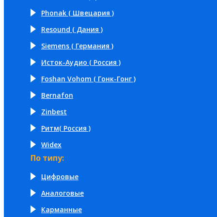
Phonak ( Швецария )
Resound ( Дания )
Siemens ( Германия )
Исток-Аудио ( Россия )
Foshan Vohom ( Гонк-Гонг )
Bernafon
Zinbest
Ритм( Россия )
Widex
По типу:
Цифровые
Аналоговые
Карманные