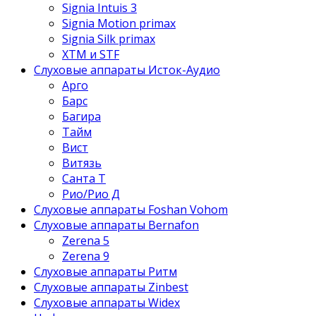
Signia Intuis 3
Signia Motion primax
Signia Silk primax
XTM и STF
Слуховые аппараты Исток-Аудио
Арго
Барс
Багира
Тайм
Вист
Витязь
Санта Т
Рио/Рио Д
Слуховые аппараты Foshan Vohom
Слуховые аппараты Bernafon
Zerena 5
Zerena 9
Слуховые аппараты Ритм
Слуховые аппараты Zinbest
Слуховые аппараты Widex