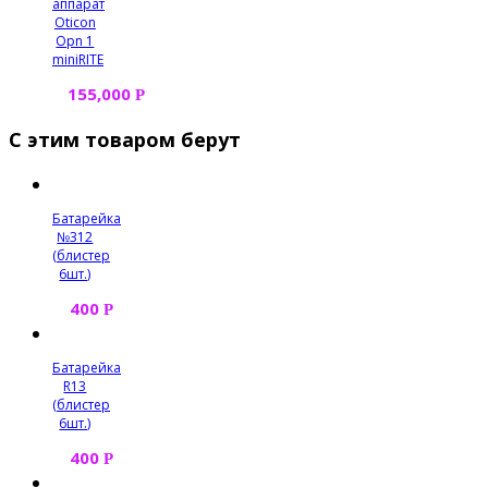
аппарат
Oticon
Opn 1
miniRITE
155,000
Р
С этим товаром берут
Батарейка
№312
(блистер
6шт.)
400
Р
Батарейка
R13
(блистер
6шт.)
400
Р