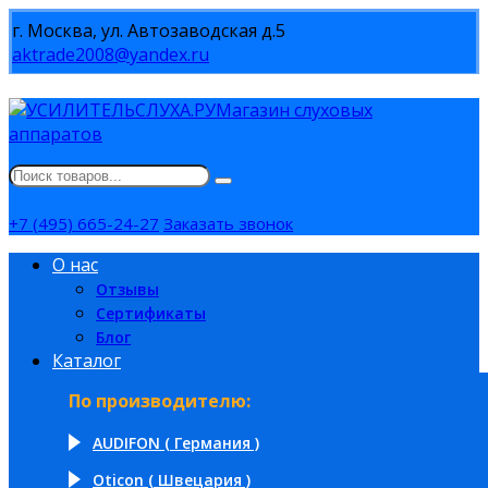
г. Москва, ул. Автозаводская д.5
aktrade2008@yandex.ru
Магазин слуховых
аппаратов
+7 (495) 665-24-27
Заказать звонок
О нас
Отзывы
Сертификаты
Блог
Каталог
По производителю:
AUDIFON ( Германия )
Oticon ( Швецария )