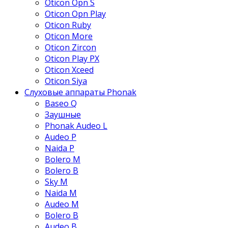
Oticon Opn S
Oticon Opn Play
Oticon Ruby
Oticon More
Oticon Zircon
Oticon Play PX
Oticon Xceed
Oticon Siya
Слуховые аппараты Phonak
Baseo Q
Заушные
Phonak Audeo L
Audeo P
Naida P
Bolero M
Bolero B
Sky M
Naida M
Audeo М
Bolero B
Audeo B