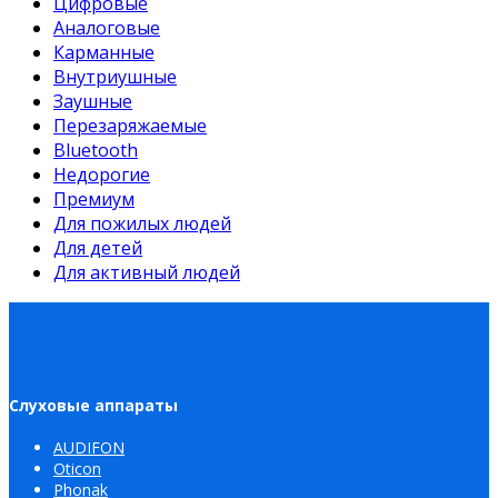
Цифровые
Аналоговые
Карманные
Внутриушные
Заушные
Перезаряжаемые
Bluetooth
Недорогие
Премиум
Для пожилых людей
Для детей
Для активный людей
Слуховые аппараты
AUDIFON
Oticon
Phonak