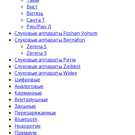
Вист
Витязь
Санта Т
Рио/Рио Д
Слуховые аппараты Foshan Vohom
Слуховые аппараты Bernafon
Zerena 5
Zerena 9
Слуховые аппараты Ритм
Слуховые аппараты Zinbest
Слуховые аппараты Widex
Цифровые
Аналоговые
Карманные
Внутриушные
Заушные
Перезаряжаемые
Bluetooth
Недорогие
Премиум