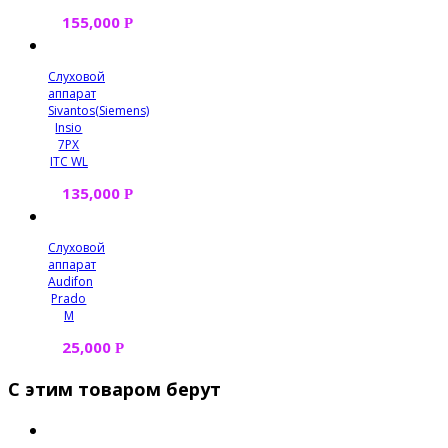
155,000
Р
Слуховой
аппарат
Sivantos(Siemens)
Insio
7PX
ITC WL
135,000
Р
Слуховой
аппарат
Audifon
Prado
M
25,000
Р
С этим товаром берут