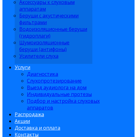
Аксессуары к слуховым
аппаратам
Беруши с акустическими
фильтрами
Водоизоляционные беруши
(гидроплаги)
Шумоизоляционные
беруши (антифоны)
Усилители слуха
Услуги
Диагностика
Слухопротезирование
Выезд аудиолога на дом
Индивидуальные протезы
Подбор и настройка слуховых
аппаратов
Распродажа
Акции
Доставка и оплата
Контакты