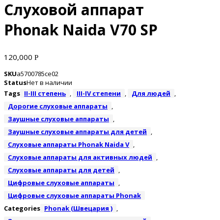
Слуховой аппарат
Phonak Naida V70 SP
120,000
Р
SKU
a5700785ce02
Status
Нет в наличии
Tags
II-III степень
,
III-IV степени
,
Для людей
,
Дорогие слуховые аппараты
,
Заушные слуховые аппараты
,
Заушные слуховые аппараты для детей
,
Слуховые аппараты Phonak Naida V
,
Слуховые аппараты для активных людей
,
Слуховые аппараты для детей
,
Цифровые слуховые аппараты
,
Цифровые слуховые аппараты Phonak
Categories
Phonak (Швецария )
,