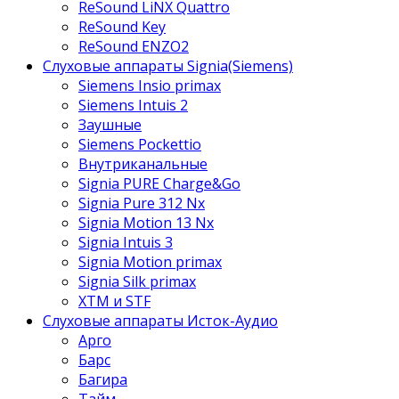
ReSound LiNX Quattro
ReSound Key
ReSound ENZO2
Слуховые аппараты Signia(Siemens)
Siemens Insio primax
Siemens Intuis 2
Заушные
Siemens Pockettio
Внутриканальные
Signia PURE Charge&Go
Signia Pure 312 Nx
Signia Motion 13 Nx
Signia Intuis 3
Signia Motion primax
Signia Silk primax
XTM и STF
Слуховые аппараты Исток-Аудио
Арго
Барс
Багира
Тайм