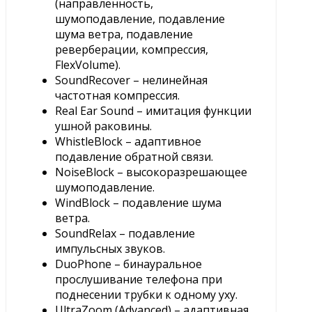
(направленность,
шумоподавление, подавление
шума ветра, подавление
реверберации, компрессия,
FlexVolume).
SoundRecover – нелинейная
частотная компрессия.
Real Ear Sound – имитация функции
ушной раковины.
WhistleBlock – адаптивное
подавление обратной связи.
NoiseBlock – высокоразрешающее
шумоподавление.
WindBlock – подавление шума
ветра.
SoundRelax – подавление
импульсных звуков.
DuoPhone – бинауральное
прослушивание телефона при
поднесении трубки к одному уху.
UltraZoom (Advanced) – адаптивная