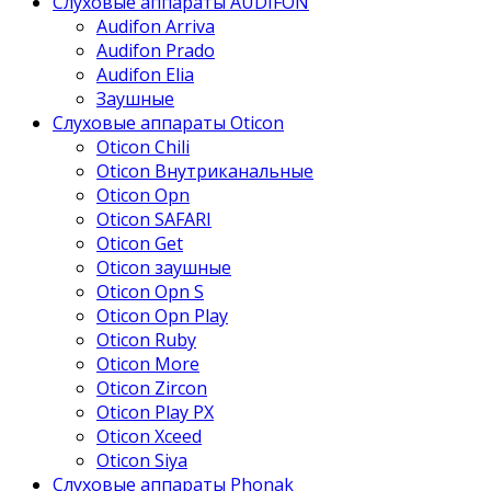
Слуховые аппараты AUDIFON
Audifon Arriva
Audifon Prado
Audifon Elia
Заушные
Слуховые аппараты Oticon
Oticon Chili
Oticon Внутриканальные
Oticon Opn
Oticon SAFARI
Oticon Get
Oticon заушные
Oticon Opn S
Oticon Opn Play
Oticon Ruby
Oticon More
Oticon Zircon
Oticon Play PX
Oticon Xceed
Oticon Siya
Слуховые аппараты Phonak