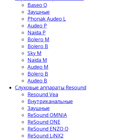
Baseo Q
Заушные
Phonak Audeo L
Audeo P
Naida P
Bolero M
Bolero B
Sky M
Naida M
Audeo М
Bolero B
Audeo B
Слуховые аппараты Resound
Resound Vea
Внутриканальные
Заушные
ReSound OMNIA
ReSound ONE
ReSound ENZO Q
ReSound LiNX2