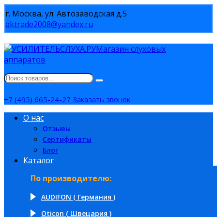
г. Москва, ул. Автозаводская д.5
aktrade2008@yandex.ru
Магазин слуховых
аппаратов
+7 (495) 665-24-27
Заказать звонок
О нас
Отзывы
Сертификаты
Блог
Каталог
По производителю:
AUDIFON ( Германия )
Oticon ( Швецария )