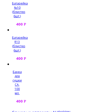
Батарейка
№10
(блистер
6шт.)
400
Р
Батарейка
R13
(блистер
6шт.)
400
Р
Банка
для
сушки
СА,
100
мл.
400
Р