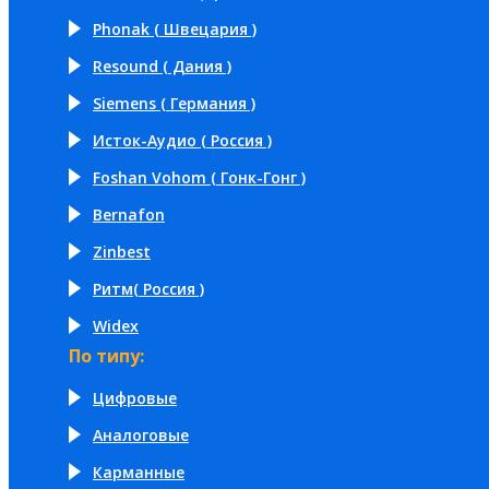
Phonak ( Швецария )
Resound ( Дания )
Siemens ( Германия )
Исток-Аудио ( Россия )
Foshan Vohom ( Гонк-Гонг )
Bernafon
Zinbest
Ритм( Россия )
Widex
По типу:
Цифровые
Аналоговые
Карманные