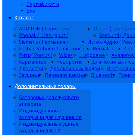
Сертификаты
Блог
Каталог
AUDIFON ( Германия )
Oticon ( Швецари
Phonak ( Швецария )
Resound ( Дани
Siemens ( Германия )
Исток-Аудио ( Росси
Foshan Vohom ( Гонк-Гонг )
Bernafon
Zinb
Ритм( Россия )
Widex
Цифровые
Аналогов
Карманные
Недорогие
Для пожилых люд
Для детей
Для активных людей
Внутриушн
Заушные
Перезаряжаемые
Bluetooth
Преми
Дополнительные товары
Батарейки для слухового
аппарата
Индивидуальные
вкладыши для наушников
Индивидуальные ушные
вкладыши для СА