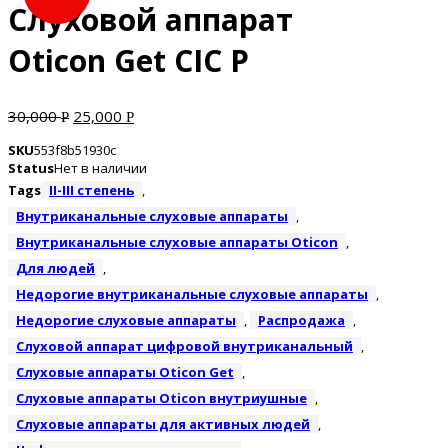
Слуховой аппарат
Oticon Get CIC P
30,000
25,000
Р
Р
SKU
553f8b51930c
Status
Нет в наличии
Tags
II-III степень
,
Внутриканальные слуховые аппараты
,
Внутриканальные слуховые аппараты Oticon
,
Для людей
,
Недорогие внутриканальные слуховые аппараты
,
Недорогие слуховые аппараты
,
Распродажа
,
Слуховой аппарат цифровой внутриканальный
,
Слуховые аппараты Oticon Get
,
Слуховые аппараты Oticon внутриушные
,
Слуховые аппараты для активных людей
,