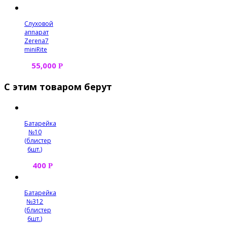
Слуховой
аппарат
Zerena7
miniRite
55,000
Р
С этим товаром берут
Батарейка
№10
(блистер
6шт.)
400
Р
Батарейка
№312
(блистер
6шт.)