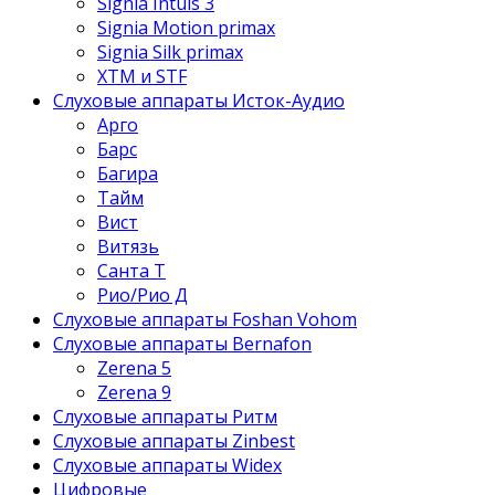
Signia Intuis 3
Signia Motion primax
Signia Silk primax
XTM и STF
Слуховые аппараты Исток-Аудио
Арго
Барс
Багира
Тайм
Вист
Витязь
Санта Т
Рио/Рио Д
Слуховые аппараты Foshan Vohom
Слуховые аппараты Bernafon
Zerena 5
Zerena 9
Слуховые аппараты Ритм
Слуховые аппараты Zinbest
Слуховые аппараты Widex
Цифровые