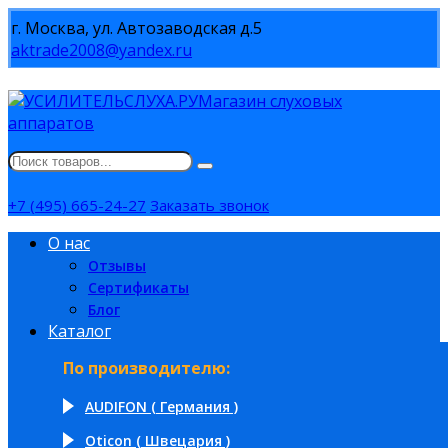
г. Москва, ул. Автозаводская д.5
aktrade2008@yandex.ru
Магазин слуховых
аппаратов
+7 (495) 665-24-27
Заказать звонок
О нас
Отзывы
Сертификаты
Блог
Каталог
По производителю:
AUDIFON ( Германия )
Oticon ( Швецария )