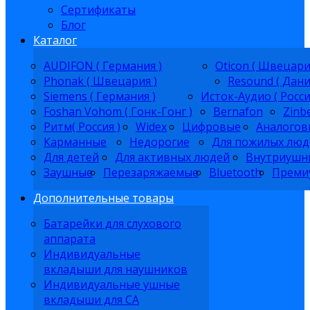
Сертификаты
Блог
Каталог
AUDIFON ( Германия )
Oticon ( Швецари
Phonak ( Швецария )
Resound ( Дани
Siemens ( Германия )
Исток-Аудио ( Росси
Foshan Vohom ( Гонк-Гонг )
Bernafon
Zinb
Ритм( Россия )
Widex
Цифровые
Аналогов
Карманные
Недорогие
Для пожилых люд
Для детей
Для активных людей
Внутриушн
Заушные
Перезаряжаемые
Bluetooth
Преми
Дополнительные товары
Батарейки для слухового
аппарата
Индивидуальные
вкладыши для наушников
Индивидуальные ушные
вкладыши для СА