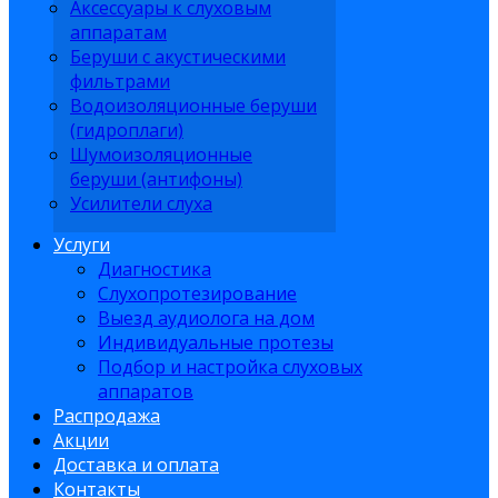
Аксессуары к слуховым
аппаратам
Беруши с акустическими
фильтрами
Водоизоляционные беруши
(гидроплаги)
Шумоизоляционные
беруши (антифоны)
Усилители слуха
Услуги
Диагностика
Слухопротезирование
Выезд аудиолога на дом
Индивидуальные протезы
Подбор и настройка слуховых
аппаратов
Распродажа
Акции
Доставка и оплата
Контакты