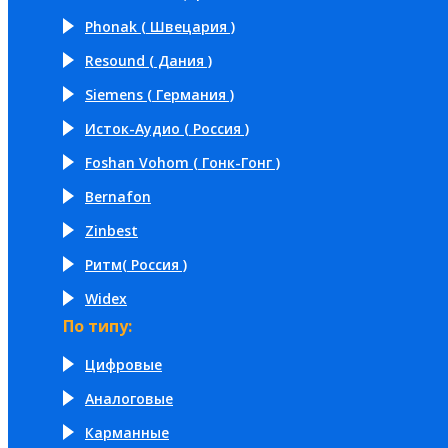
Phonak ( Швецария )
Resound ( Дания )
Siemens ( Германия )
Исток-Аудио ( Россия )
Foshan Vohom ( Гонк-Гонг )
Bernafon
Zinbest
Ритм( Россия )
Widex
По типу:
Цифровые
Аналоговые
Карманные