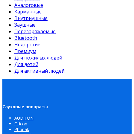
Аналоговые
Карманные
Внутриушные
Заушные
Перезаряжаемые
Bluetooth
Недорогие
Премиум
Для пожилых людей
Для детей
Для активный людей
Слуховые аппараты
AUDIFON
Oticon
Phonak