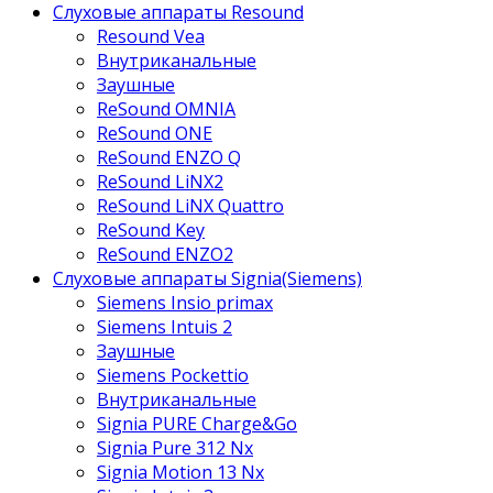
Слуховые аппараты Resound
Resound Vea
Внутриканальные
Заушные
ReSound OMNIA
ReSound ONE
ReSound ENZO Q
ReSound LiNX2
ReSound LiNX Quattro
ReSound Key
ReSound ENZO2
Слуховые аппараты Signia(Siemens)
Siemens Insio primax
Siemens Intuis 2
Заушные
Siemens Pockettio
Внутриканальные
Signia PURE Charge&Go
Signia Pure 312 Nx
Signia Motion 13 Nx