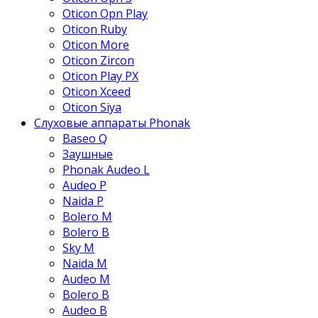
Oticon Opn Play
Oticon Ruby
Oticon More
Oticon Zircon
Oticon Play PX
Oticon Xceed
Oticon Siya
Слуховые аппараты Phonak
Baseo Q
Заушные
Phonak Audeo L
Audeo P
Naida P
Bolero M
Bolero B
Sky M
Naida M
Audeo М
Bolero B
Audeo B