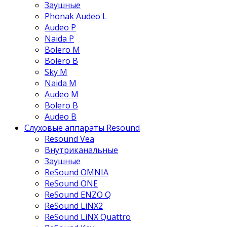
Заушные
Phonak Audeo L
Audeo P
Naida P
Bolero M
Bolero B
Sky M
Naida M
Audeo М
Bolero B
Audeo B
Слуховые аппараты Resound
Resound Vea
Внутриканальные
Заушные
ReSound OMNIA
ReSound ONE
ReSound ENZO Q
ReSound LiNX2
ReSound LiNX Quattro