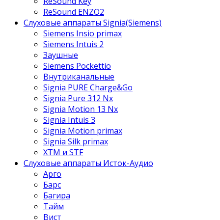
ReSound Key
ReSound ENZO2
Слуховые аппараты Signia(Siemens)
Siemens Insio primax
Siemens Intuis 2
Заушные
Siemens Pockettio
Внутриканальные
Signia PURE Charge&Go
Signia Pure 312 Nx
Signia Motion 13 Nx
Signia Intuis 3
Signia Motion primax
Signia Silk primax
XTM и STF
Слуховые аппараты Исток-Аудио
Арго
Барс
Багира
Тайм
Вист