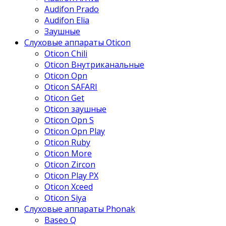
Audifon Prado
Audifon Elia
Заушные
Слуховые аппараты Oticon
Oticon Chili
Oticon Внутриканальные
Oticon Opn
Oticon SAFARI
Oticon Get
Oticon заушные
Oticon Opn S
Oticon Opn Play
Oticon Ruby
Oticon More
Oticon Zircon
Oticon Play PX
Oticon Xceed
Oticon Siya
Слуховые аппараты Phonak
Baseo Q