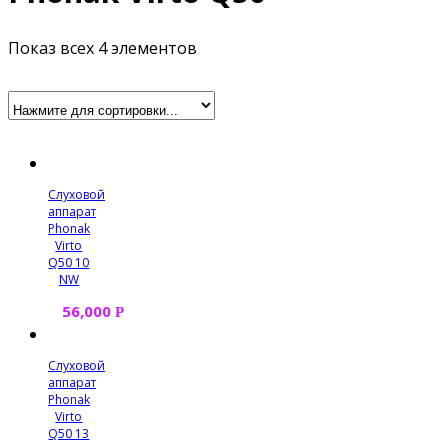
Показ всех 4 элементов
Слуховой
аппарат
Phonak
Virto
Q50 10
NW
56,000
Р
Слуховой
аппарат
Phonak
Virto
Q50 13