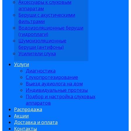
Аксессуары к слуховым
аппаратам
Беруши с акустическими
фильтрами
Водоизоляционные беруши
(гидроплаги)
Шумоизоляционные
беруши (антифоны)
Усилители слуха
Услуги
Диагностика
Слухопротезирование
Выезд аудиолога на дом
Индивидуальные протезы
Подбор и настройка слуховых
аппаратов
Распродажа
Акции
Доставка и оплата
Контакты