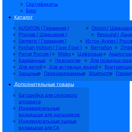
Сертификаты
Блог
Каталог
AUDIFON ( Германия )
Oticon ( Швецари
Phonak ( Швецария )
Resound ( Дани
Siemens ( Германия )
Исток-Аудио ( Росси
Foshan Vohom ( Гонк-Гонг )
Bernafon
Zinb
Ритм( Россия )
Widex
Цифровые
Аналогов
Карманные
Недорогие
Для пожилых люд
Для детей
Для активных людей
Внутриушн
Заушные
Перезаряжаемые
Bluetooth
Преми
Дополнительные товары
Батарейки для слухового
аппарата
Индивидуальные
вкладыши для наушников
Индивидуальные ушные
вкладыши для СА