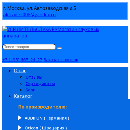
г. Москва, ул. Автозаводская д.5
aktrade2008@yandex.ru
Магазин слуховых
аппаратов
+7 (495) 665-24-27
Заказать звонок
О нас
Отзывы
Сертификаты
Блог
Каталог
По производителю:
AUDIFON ( Германия )
Oticon ( Швецария )