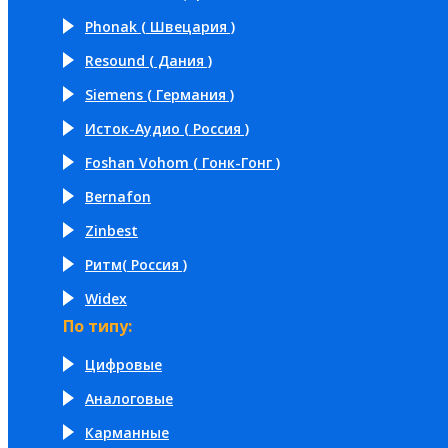
Phonak ( Швецария )
Resound ( Дания )
Siemens ( Германия )
Исток-Аудио ( Россия )
Foshan Vohom ( Гонк-Гонг )
Bernafon
Zinbest
Ритм( Россия )
Widex
По типу:
Цифровые
Аналоговые
Карманные