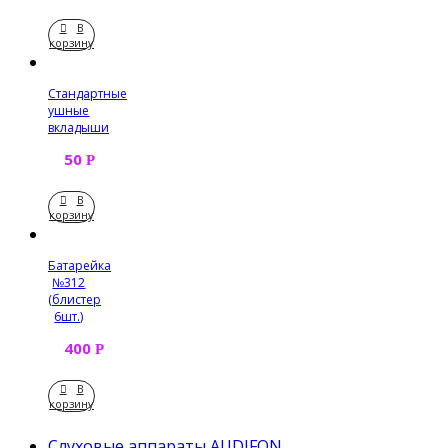
В
корзину
Стандартные
ушные
вкладыши
50
Р
В
корзину
Батарейка
№312
(блистер
6шт.)
400
Р
В
корзину
Слуховые аппараты AUDIFON