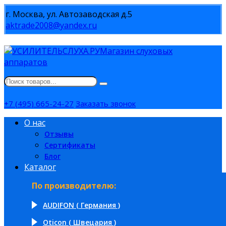
г. Москва, ул. Автозаводская д.5
aktrade2008@yandex.ru
Магазин слуховых
аппаратов
+7 (495) 665-24-27
Заказать звонок
О нас
Отзывы
Сертификаты
Блог
Каталог
По производителю:
AUDIFON ( Германия )
Oticon ( Швецария )