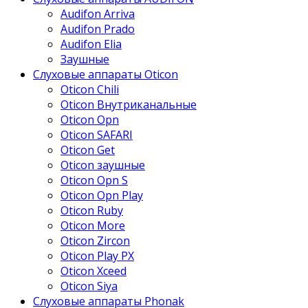
Audifon Arriva
Audifon Prado
Audifon Elia
Заушные
Слуховые аппараты Oticon
Oticon Chili
Oticon Внутриканальные
Oticon Opn
Oticon SAFARI
Oticon Get
Oticon заушные
Oticon Opn S
Oticon Opn Play
Oticon Ruby
Oticon More
Oticon Zircon
Oticon Play PX
Oticon Xceed
Oticon Siya
Слуховые аппараты Phonak