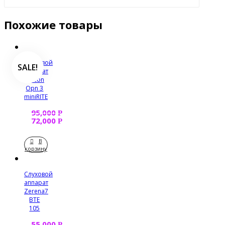
Похожие товары
Слуховой
SALE!
аппарат
Oticon
Opn 3
miniRITE
95,000
Р
72,000
Р
В
корзину
Слуховой
аппарат
Zerena7
BTE
105
55,000
Р