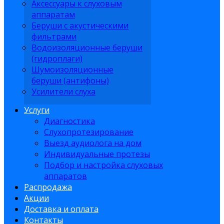
Аксессуары к слуховым
аппаратам
Беруши с акустическими
фильтрами
Водоизоляционные беруши
(гидроплаги)
Шумоизоляционные
беруши (антифоны)
Усилители слуха
Услуги
Диагностика
Слухопротезирование
Выезд аудиолога на дом
Индивидуальные протезы
Подбор и настройка слуховых
аппаратов
Распродажа
Акции
Доставка и оплата
Контакты