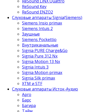
ReSound LiNX Quattro
ReSound Key
ReSound ENZO2
Слуховые аппараты Signia(Siemens)
Siemens Insio primax
Siemens Intuis 2
Заушные
Siemens Pockettio
Внутриканальные
Signia PURE Charge&Go
Signia Pure 312 Nx
Signia Motion 13 Nx
Signia Intuis 3
Signia Motion primax
Signia Silk primax
XTM и STF
Слуховые аппараты Исток-Аудио
Арго
Барс
Багира
Тайм