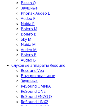
Baseo Q
Заушные
Phonak Audeo L
Audeo P
Naida P
Bolero M
Bolero B
Sky M
Naida M
Audeo М
Bolero B
Audeo B
Слуховые аппараты Resound
Resound Vea
Внутриканальные
Заушные
ReSound OMNIA
ReSound ONE
ReSound ENZO Q
ReSound LiNX2