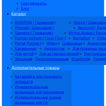
Сертификаты
Блог
Каталог
AUDIFON ( Германия )
Oticon ( Швецари
Phonak ( Швецария )
Resound ( Дани
Siemens ( Германия )
Исток-Аудио ( Росси
Foshan Vohom ( Гонк-Гонг )
Bernafon
Zinb
Ритм( Россия )
Widex
Цифровые
Аналогов
Карманные
Недорогие
Для пожилых люд
Для детей
Для активных людей
Внутриушн
Заушные
Перезаряжаемые
Bluetooth
Преми
Дополнительные товары
Батарейки для слухового
аппарата
Индивидуальные
вкладыши для наушников
Индивидуальные ушные
вкладыши для СА