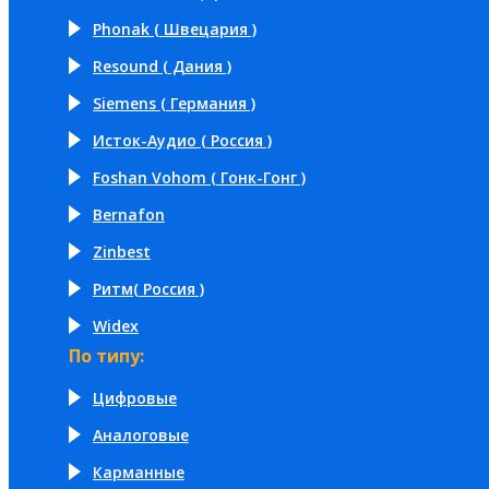
Phonak ( Швецария )
Resound ( Дания )
Siemens ( Германия )
Исток-Аудио ( Россия )
Foshan Vohom ( Гонк-Гонг )
Bernafon
Zinbest
Ритм( Россия )
Widex
По типу:
Цифровые
Аналоговые
Карманные