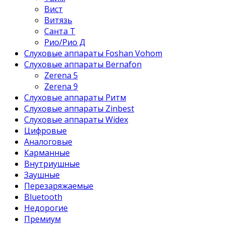
Вист
Витязь
Санта Т
Рио/Рио Д
Слуховые аппараты Foshan Vohom
Слуховые аппараты Bernafon
Zerena 5
Zerena 9
Слуховые аппараты Ритм
Слуховые аппараты Zinbest
Слуховые аппараты Widex
Цифровые
Аналоговые
Карманные
Внутриушные
Заушные
Перезаряжаемые
Bluetooth
Недорогие
Премиум