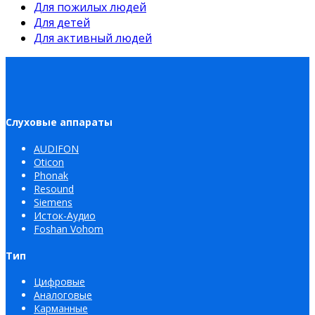
Для пожилых людей
Для детей
Для активный людей
Слуховые аппараты
AUDIFON
Oticon
Phonak
Resound
Siemens
Исток-Аудио
Foshan Vohom
Тип
Цифровые
Аналоговые
Карманные