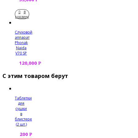
В
корзину
Слуховой
аппарат
Phonak
Naida
V70 SP
120,000
Р
С этим товаром берут
Таблетки
для
сушки
в
блистере
(2 шт.)
200
Р