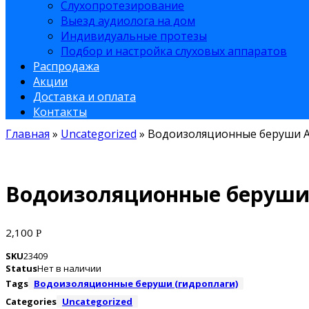
Слухопротезирование
Выезд аудиолога на дом
Индивидуальные протезы
Подбор и настройка слуховых аппаратов
Распродажа
Акции
Доставка и оплата
Контакты
Главная
»
Uncategorized
»
Водоизоляционные беруши АП
Водоизоляционные беруши 
2,100
Р
SKU
23409
Status
Нет в наличии
Tags
Водоизоляционные беруши (гидроплаги)
Categories
Uncategorized