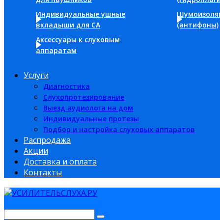
Индивидуальные ушные
Шумоизоля
вкладыши для СА
(антифоны)
Аксессуары к слуховым
аппаратам
Услуги
Диагностика
Слухопротезирование
Выезд аудиолога на дом
Индивидуальные протезы
Подбор и настройка слуховых аппаратов
Распродажа
Акции
Доставка и оплата
Контакты