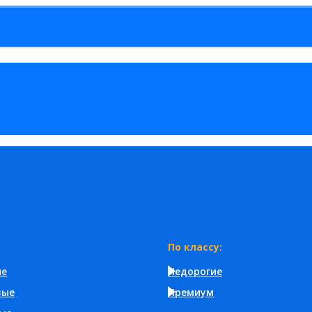
По классу:
ые
Недорогие
вые
Премиум