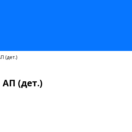
 (дет.)
АП (дет.)