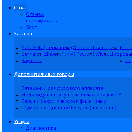
О нас
Отзывы
Сертификаты
Блог
Каталог
AUDIFON ( Германия )
Oticon ( Швецария )
Phon
Bernafon
Zinbest
Ритм( Россия )
Widex
Цифровы
Заушные
Пе
Дополнительные товары
Батарейки для слухового аппарата
Индивидуальные ушные вкладыши для СА
Беруши с акустическими фильтрами
Шумоизоляционные беруши (антифоны)
Услуги
Диагностика