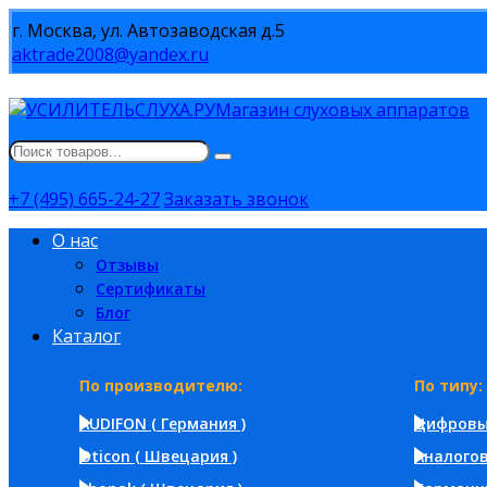
г. Москва, ул. Автозаводская д.5
aktrade2008@yandex.ru
Магазин слуховых аппаратов
+7 (495) 665-24-27
Заказать звонок
О нас
Отзывы
Сертификаты
Блог
Каталог
По производителю:
По типу:
AUDIFON ( Германия )
Цифров
Oticon ( Швецария )
Аналого