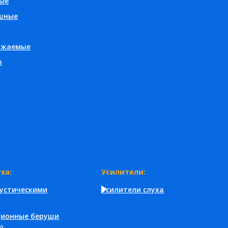
ые
шные
яжаемые
h
ха:
Усилители:
кустическими
Усилители слуха
ционные беруши
)