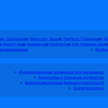
ak ( Швецария )
Resound ( Дания )
Siemens ( Германия )
Ис
е
Аналоговые
Карманные
Недорогие
Для пожилых люде
резаряжаемые
Blueto
Индивидуальные вкладыши для наушников
Аксессуары к слуховым аппаратам
Водоизоляционные беруши (гидроплаги)
Усилители слуха