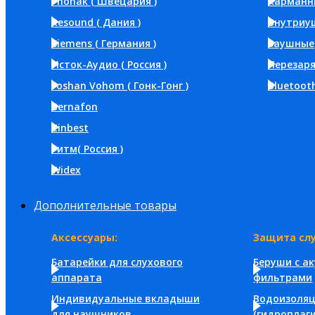
Phonak ( Швецария )
Карманн
Resound ( Дания )
Внутриу
Siemens ( Германия )
Заушные
Исток-Аудио ( Россия )
Перезар
Foshan Vohom ( Гонк-Гонг )
Bluetoot
Bernafon
Zinbest
Ритм( Россия )
Widex
Дополнительные товары
Аксессуары:
Защита слу
Батарейки для слухового
Беруши с а
аппарата
фильтрами
Индивидуальные вкладыши
Водоизоля
для наушников
(гидроплаги