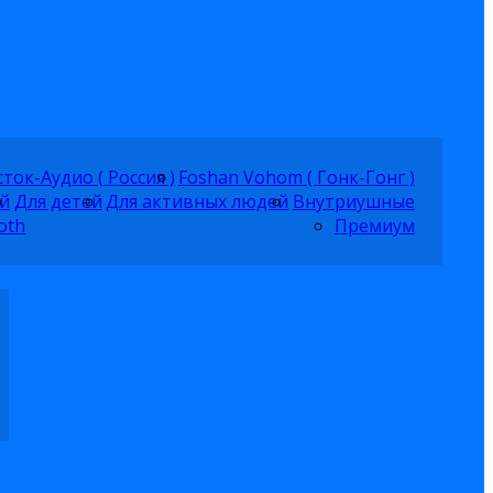
ток-Аудио ( Россия )
Foshan Vohom ( Гонк-Гонг )
й
Для детей
Для активных людей
Внутриушные
oth
Премиум