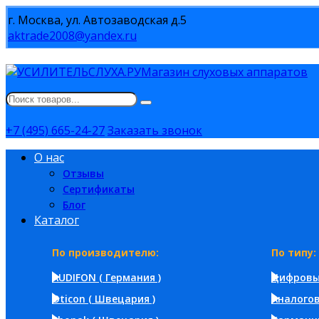
г. Москва, ул. Автозаводская д.5
aktrade2008@yandex.ru
Магазин слуховых аппаратов
+7 (495) 665-24-27
Заказать звонок
О нас
Отзывы
Сертификаты
Блог
Каталог
По производителю:
По типу:
AUDIFON ( Германия )
Цифров
Oticon ( Швецария )
Аналого