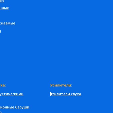
ые
шные
яжаемые
h
ха:
Усилители:
кустическими
Усилители слуха
ционные беруши
)