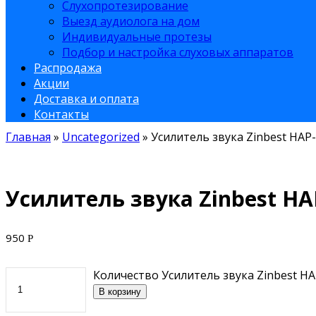
Слухопротезирование
Выезд аудиолога на дом
Индивидуальные протезы
Подбор и настройка слуховых аппаратов
Распродажа
Акции
Доставка и оплата
Контакты
Главная
»
Uncategorized
»
Усилитель звука Zinbest HAP
Усилитель звука Zinbest HA
950
Р
Количество Усилитель звука Zinbest HA
В корзину