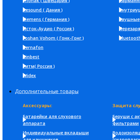
Phonak ( Швецария )
Карманн
Resound ( Дания )
Внутриу
Siemens ( Германия )
Заушные
Исток-Аудио ( Россия )
Перезар
Foshan Vohom ( Гонк-Гонг )
Bluetoot
Bernafon
Zinbest
Ритм( Россия )
Widex
Дополнительные товары
Аксессуары:
Защита слу
Батарейки для слухового
Беруши с а
аппарата
фильтрами
Индивидуальные вкладыши
Водоизоля
для наушников
(гидроплаги