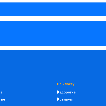
По классу:
ые
Недорогие
вые
Премиум