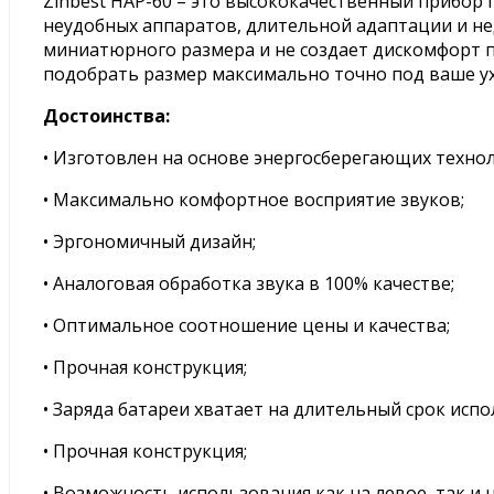
Zinbest HAP-60 – это высококачественный прибор п
неудобных аппаратов, длительной адаптации и нед
миниатюрного размера и не создает дискомфорт 
подобрать размер максимально точно под ваше ух
Достоинства:
• Изготовлен на основе энергосберегающих технол
• Максимально комфортное восприятие звуков;
• Эргономичный дизайн;
• Аналоговая обработка звука в 100% качестве;
• Оптимальное соотношение цены и качества;
• Прочная конструкция;
• Заряда батареи хватает на длительный срок испо
• Прочная конструкция;
• Возможность использования как на левое, так и н