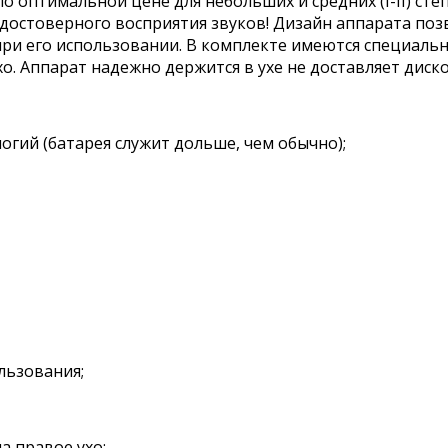
о оптимальной цене для небольших и средних (I-II) сте
остоверного восприятия звуков! Дизайн аппарата позв
при его использовании. В комплекте имеются специал
о. Аппарат надежно держится в ухе не доставляет диск
огий (батарея служит дольше, чем обычно);
льзования;
а правое ухо;