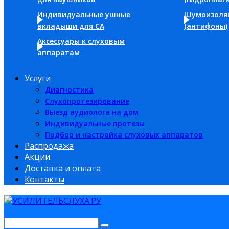
Индивидуальные ушные
Шумоизоля
вкладыши для СА
(антифоны)
Аксессуары к слуховым
аппаратам
Услуги
Диагностика
Слухопротезирование
Выезд аудиолога на дом
Индивидуальные протезы
Подбор и настройка слуховых аппаратов
Распродажа
Акции
Доставка и оплата
Контакты