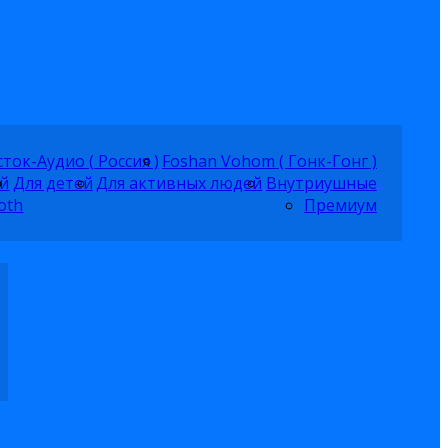
ток-Аудио ( Россия )
Foshan Vohom ( Гонк-Гонг )
й
Для детей
Для активных людей
Внутриушные
oth
Премиум