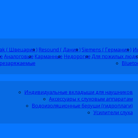
ak ( Швецария )
Resound ( Дания )
Siemens ( Германия )
Ис
е
Аналоговые
Карманные
Недорогие
Для пожилых люде
резаряжаемые
Blueto
Индивидуальные вкладыши для наушников
Аксессуары к слуховым аппаратам
Водоизоляционные беруши (гидроплаги)
Усилители слуха