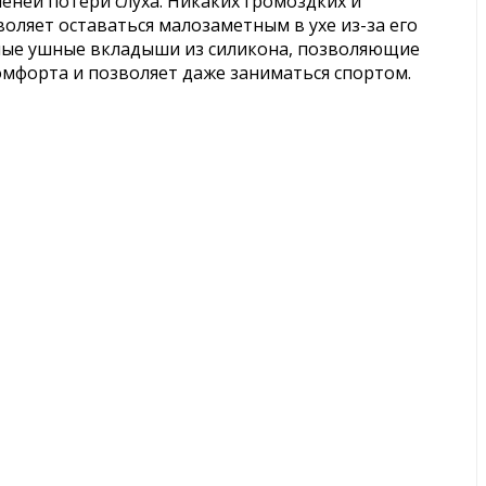
пеней потери слуха. Никаких громоздких и
оляет оставаться малозаметным в ухе из-за его
ьные ушные вкладыши из силикона, позволяющие
омфорта и позволяет даже заниматься спортом.