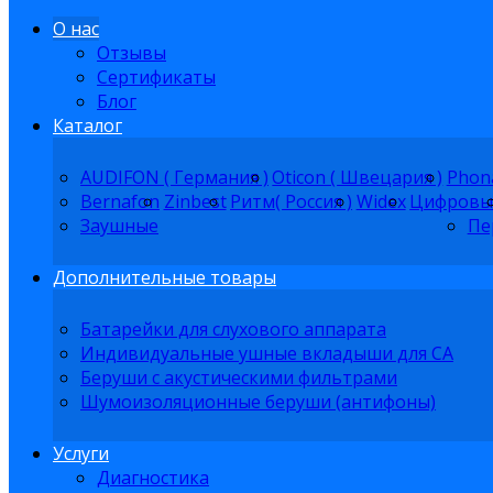
О нас
Отзывы
Сертификаты
Блог
Каталог
AUDIFON ( Германия )
Oticon ( Швецария )
Phon
Bernafon
Zinbest
Ритм( Россия )
Widex
Цифровы
Заушные
Пе
Дополнительные товары
Батарейки для слухового аппарата
Индивидуальные ушные вкладыши для СА
Беруши с акустическими фильтрами
Шумоизоляционные беруши (антифоны)
Услуги
Диагностика