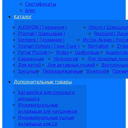
Сертификаты
Блог
Каталог
AUDIFON ( Германия )
Oticon ( Швецари
Phonak ( Швецария )
Resound ( Дани
Siemens ( Германия )
Исток-Аудио ( Росси
Foshan Vohom ( Гонк-Гонг )
Bernafon
Zinb
Ритм( Россия )
Widex
Цифровые
Аналогов
Карманные
Недорогие
Для пожилых люд
Для детей
Для активных людей
Внутриушн
Заушные
Перезаряжаемые
Bluetooth
Преми
Дополнительные товары
Батарейки для слухового
аппарата
Индивидуальные
вкладыши для наушников
Индивидуальные ушные
вкладыши для СА