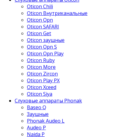
Oticon Chili
Oticon Внутриканальные
Oticon Opn
Oticon SAFARI
Oticon Get
Oticon заушные
Oticon Opn S
Oticon Opn Play
Oticon Ruby
Oticon More
Oticon Zircon
Oticon Play PX
Oticon Xceed
Oticon Siya
Слуховые аппараты Phonak
Baseo Q
Заушные
Phonak Audeo L
Audeo P
Naida P