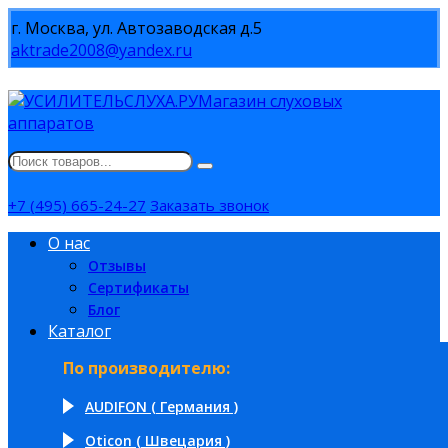
г. Москва, ул. Автозаводская д.5
aktrade2008@yandex.ru
Магазин слуховых
аппаратов
+7 (495) 665-24-27
Заказать звонок
О нас
Отзывы
Сертификаты
Блог
Каталог
По производителю:
AUDIFON ( Германия )
Oticon ( Швецария )