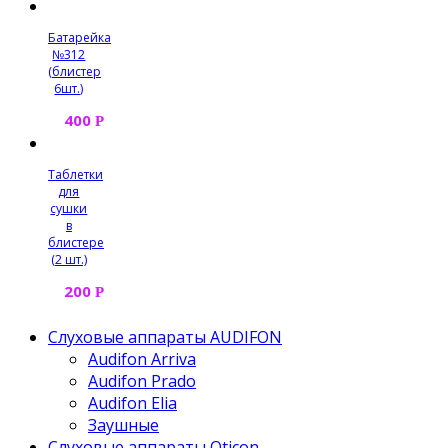
Батарейка
№312
(блистер
6шт.)
400
Р
Таблетки
для
сушки
в
блистере
(2 шт.)
200
Р
Слуховые аппараты AUDIFON
Audifon Arriva
Audifon Prado
Audifon Elia
Заушные
Слуховые аппараты Oticon