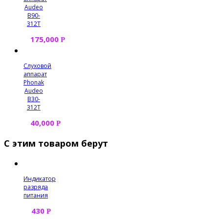
Audeo
B90-
312T
175,000
Р
Слуховой
аппарат
Phonak
Audeo
B30-
312T
40,000
Р
С этим товаром берут
Индикатор
разряда
питания
430
Р