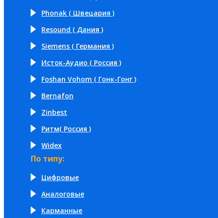
Phonak ( Швецария )
Resound ( Дания )
Siemens ( Германия )
Исток-Аудио ( Россия )
Foshan Vohom ( Гонк-Гонг )
Bernafon
Zinbest
Ритм( Россия )
Widex
По типу:
Цифровые
Аналоговые
Карманные