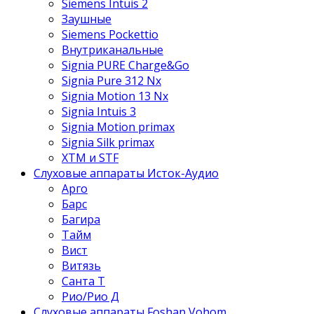
Siemens Intuis 2
Заушные
Siemens Pockettio
Внутриканальные
Signia PURE Charge&Go
Signia Pure 312 Nx
Signia Motion 13 Nx
Signia Intuis 3
Signia Motion primax
Signia Silk primax
XTM и STF
Слуховые аппараты Исток-Аудио
Арго
Барс
Багира
Тайм
Вист
Витязь
Санта Т
Рио/Рио Д
Слуховые аппараты Foshan Vohom