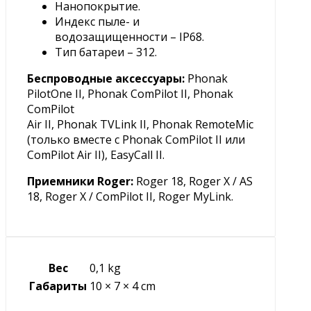
Нанопокрытие.
Индекс пыле- и
водозащищенности – IP68.
Тип батареи – 312.
Беспроводные аксессуары
:
Phonak
PilotOne II, Phonak ComPilot II, Phonak
ComPilot
Air II, Phonak TVLink II, Phonak RemoteMic
(только вместе с Phonak ComPilot II или
ComPilot Air II), EasyCall II.
Приемники Roger:
Roger 18, Roger X / AS
18, Roger X / ComPilot II, Roger MyLink.
Вес
0,1 kg
Габариты
10 × 7 × 4 cm