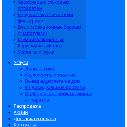
Аксессуары к слуховым
аппаратам
Беруши с акустическими
фильтрами
Водоизоляционные беруши
(гидроплаги)
Шумоизоляционные
беруши (антифоны)
Усилители слуха
Услуги
Диагностика
Слухопротезирование
Выезд аудиолога на дом
Индивидуальные протезы
Подбор и настройка слуховых
аппаратов
Распродажа
Акции
Доставка и оплата
Контакты