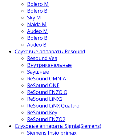
Bolero M
Bolero B
Sky M
Naida M
Audeo М
Bolero B
Audeo B
Слуховые аппараты Resound
Resound Vea
Внутриканальные
Заушные
ReSound OMNIA
ReSound ONE
ReSound ENZO Q
ReSound LiNX2
ReSound LiNX Quattro
ReSound Key
ReSound ENZO2
Слуховые аппараты Signia(Siemens)
Siemens Insio primax