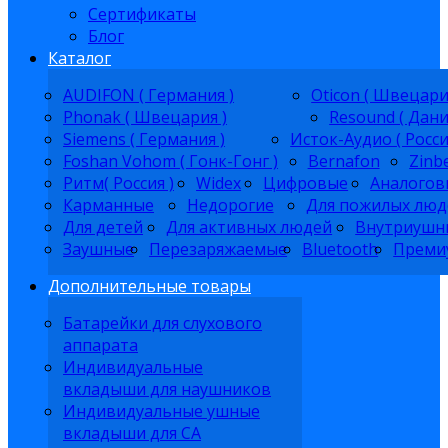
Сертификаты
Блог
Каталог
AUDIFON ( Германия )
Oticon ( Швецари
Phonak ( Швецария )
Resound ( Дани
Siemens ( Германия )
Исток-Аудио ( Росси
Foshan Vohom ( Гонк-Гонг )
Bernafon
Zinb
Ритм( Россия )
Widex
Цифровые
Аналогов
Карманные
Недорогие
Для пожилых люд
Для детей
Для активных людей
Внутриушн
Заушные
Перезаряжаемые
Bluetooth
Преми
Дополнительные товары
Батарейки для слухового
аппарата
Индивидуальные
вкладыши для наушников
Индивидуальные ушные
вкладыши для СА