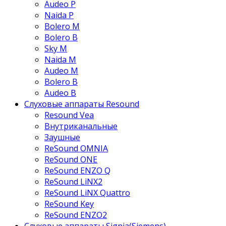
Audeo P
Naida P
Bolero M
Bolero B
Sky M
Naida M
Audeo М
Bolero B
Audeo B
Слуховые аппараты Resound
Resound Vea
Внутриканальные
Заушные
ReSound OMNIA
ReSound ONE
ReSound ENZO Q
ReSound LiNX2
ReSound LiNX Quattro
ReSound Key
ReSound ENZO2
Слуховые аппараты Signia(Siemens)