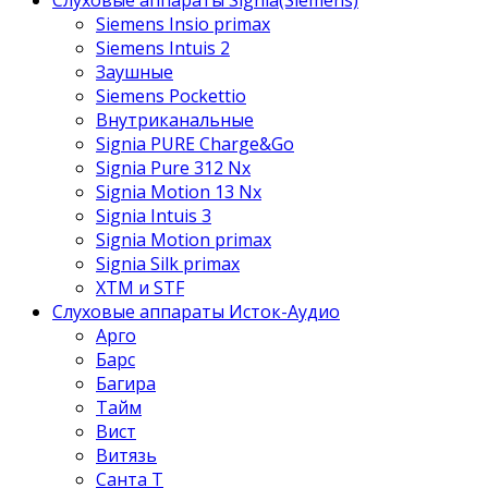
Siemens Insio primax
Siemens Intuis 2
Заушные
Siemens Pockettio
Внутриканальные
Signia PURE Charge&Go
Signia Pure 312 Nx
Signia Motion 13 Nx
Signia Intuis 3
Signia Motion primax
Signia Silk primax
XTM и STF
Слуховые аппараты Исток-Аудио
Арго
Барс
Багира
Тайм
Вист
Витязь
Санта Т