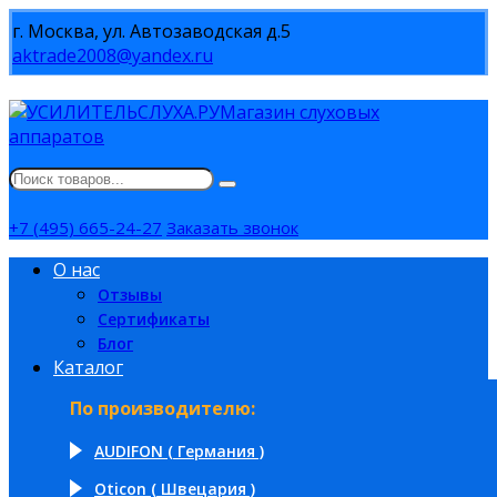
г. Москва, ул. Автозаводская д.5
aktrade2008@yandex.ru
Магазин слуховых
аппаратов
+7 (495) 665-24-27
Заказать звонок
О нас
Отзывы
Сертификаты
Блог
Каталог
По производителю:
AUDIFON ( Германия )
Oticon ( Швецария )