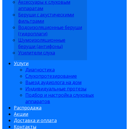
Аксессуары к слуховым
аппаратам
Беруши с акустическими
фильтрами
Водоизоляционные беруши
(гидроплаги)
Шумоизоляционные
беруши (антифоны)
Усилители слуха
Услуги
Диагностика
Слухопротезирование
Выезд аудиолога на дом
Индивидуальные протезы
Подбор и настройка слуховых
аппаратов
Распродажа
Акции
Доставка и оплата
Контакты