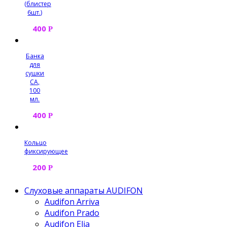
(блистер
6шт.)
400
Р
Банка
для
сушки
СА,
100
мл.
400
Р
Кольцо
фиксирующее
200
Р
Слуховые аппараты AUDIFON
Audifon Arriva
Audifon Prado
Audifon Elia