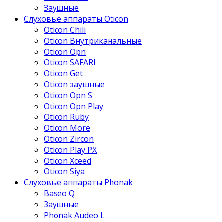
Заушные
Слуховые аппараты Oticon
Oticon Chili
Oticon Внутриканальные
Oticon Opn
Oticon SAFARI
Oticon Get
Oticon заушные
Oticon Opn S
Oticon Opn Play
Oticon Ruby
Oticon More
Oticon Zircon
Oticon Play PX
Oticon Xceed
Oticon Siya
Слуховые аппараты Phonak
Baseo Q
Заушные
Phonak Audeo L