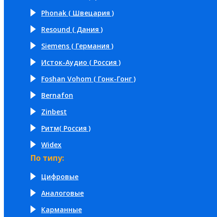
Phonak ( Швецария )
Resound ( Дания )
Siemens ( Германия )
Исток-Аудио ( Россия )
Foshan Vohom ( Гонк-Гонг )
Bernafon
Zinbest
Ритм( Россия )
Widex
По типу:
Цифровые
Аналоговые
Карманные