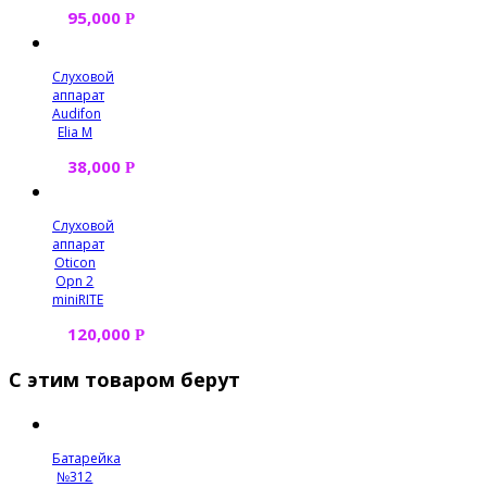
95,000
Р
Слуховой
аппарат
Audifon
Elia M
38,000
Р
Слуховой
аппарат
Oticon
Opn 2
miniRITE
120,000
Р
С этим товаром берут
Батарейка
№312