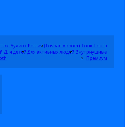
ток-Аудио ( Россия )
Foshan Vohom ( Гонк-Гонг )
й
Для детей
Для активных людей
Внутриушные
oth
Премиум