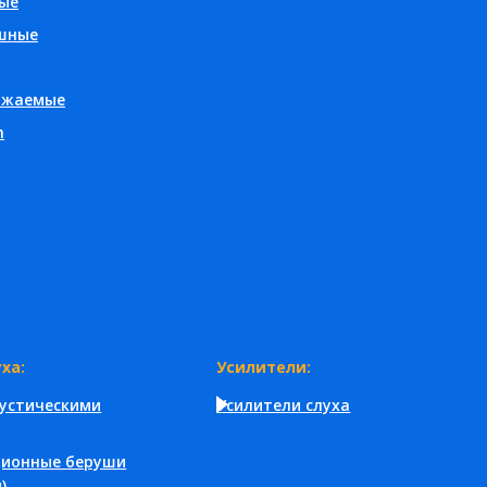
ые
шные
яжаемые
h
ха:
Усилители:
кустическими
Усилители слуха
ционные беруши
)