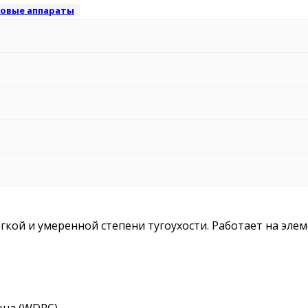
ховые аппараты
кой и умеренной степени тугоухости. Работает на элем
на (WDRC).