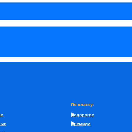
По классу:
ые
Недорогие
вые
Премиум