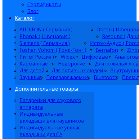
Сертификаты
Блог
Каталог
AUDIFON ( Германия )
Oticon ( Швецари
Phonak ( Швецария )
Resound ( Дани
Siemens ( Германия )
Исток-Аудио ( Росси
Foshan Vohom ( Гонк-Гонг )
Bernafon
Zinb
Ритм( Россия )
Widex
Цифровые
Аналогов
Карманные
Недорогие
Для пожилых люд
Для детей
Для активных людей
Внутриушн
Заушные
Перезаряжаемые
Bluetooth
Преми
Дополнительные товары
Батарейки для слухового
аппарата
Индивидуальные
вкладыши для наушников
Индивидуальные ушные
вкладыши для СА