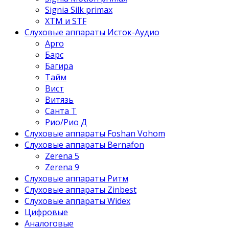
Signia Silk primax
XTM и STF
Слуховые аппараты Исток-Аудио
Арго
Барс
Багира
Тайм
Вист
Витязь
Санта Т
Рио/Рио Д
Слуховые аппараты Foshan Vohom
Слуховые аппараты Bernafon
Zerena 5
Zerena 9
Слуховые аппараты Ритм
Слуховые аппараты Zinbest
Слуховые аппараты Widex
Цифровые
Аналоговые