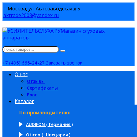
г. Москва, ул. Автозаводская д.5
aktrade2008@yandex.ru
Магазин слуховых
аппаратов
+7 (495) 665-24-27
Заказать звонок
О нас
Отзывы
Сертификаты
Блог
Каталог
По производителю:
AUDIFON ( Германия )
Oticon ( Швецария )