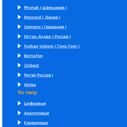
Phonak ( Швецария )
Resound ( Дания )
Siemens ( Германия )
Исток-Аудио ( Россия )
Foshan Vohom ( Гонк-Гонг )
Bernafon
Zinbest
Ритм( Россия )
Widex
По типу:
Цифровые
Аналоговые
Карманные