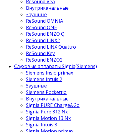
Resound Vea
Внутриканальные
Заушные
ReSound OMNIA
ReSound ONE
ReSound ENZO Q
ReSound LiNX2
ReSound LiNX Quattro
ReSound Key
ReSound ENZO2
Слуховые аппараты Signia(Siemens)
Siemens Insio primax
Siemens Intuis 2
Заушные
Siemens Pockettio
Внутриканальные
Signia PURE Charge&Go
Signia Pure 312 Nx
Signia Motion 13 Nx
Signia Intuis 3
Signia Motion primax