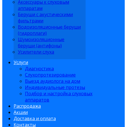
Аксессуары к слуховым
аппаратам
Беруши с акустическими
фильтрами
Водоизоляционные беруши
(гидроплаги)
Шумоизоляционные
беруши (антифоны)
Усилители слуха
Услуги
Диагностика
Слухопротезирование
Выезд аудиолога на дом
Индивидуальные протезы
Подбор и настройка слуховых
аппаратов
Распродажа
Акции
Доставка и оплата
Контакты