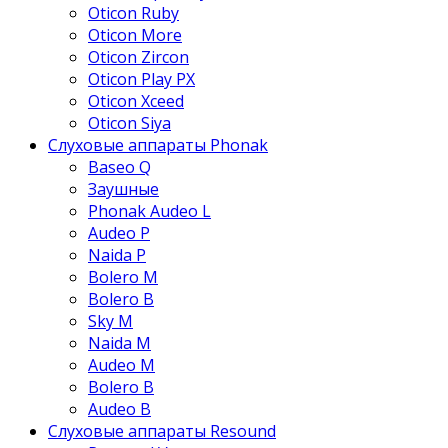
Oticon Ruby
Oticon More
Oticon Zircon
Oticon Play PX
Oticon Xceed
Oticon Siya
Слуховые аппараты Phonak
Baseo Q
Заушные
Phonak Audeo L
Audeo P
Naida P
Bolero M
Bolero B
Sky M
Naida M
Audeo М
Bolero B
Audeo B
Слуховые аппараты Resound